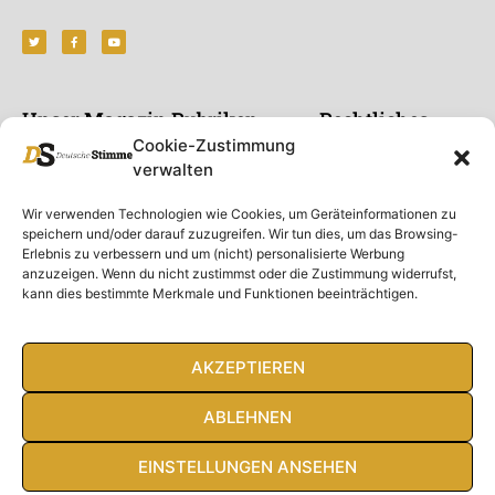
Unser Magazin
Rubriken
Rechtliches
Cookie-Zustimmung
Spenden
Deutschland
Rechtliche Hinweise
verwalten
Ausgaben
Ausland
Impressum
Wir verwenden Technologien wie Cookies, um Geräteinformationen zu
DS-TV
Gespräch
Datenschutzerklärung
speichern und/oder darauf zuzugreifen. Wir tun dies, um das Browsing-
Abonnieren
Opposition
Erlebnis zu verbessern und um (nicht) personalisierte Werbung
Rundbrief
Panorama
anzuzeigen. Wenn du nicht zustimmst oder die Zustimmung widerrufst,
kann dies bestimmte Merkmale und Funktionen beeinträchtigen.
Über uns
Feuilleton
Intern
AKZEPTIEREN
ABLEHNEN
© Deutsche Stimme 2020. Alle Rechte vorbehalten
EINSTELLUNGEN ANSEHEN