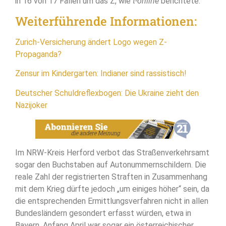
in 16 von 17 Fällen um das Z, wie
t-online
berichtete.
Weiterführende Informationen:
Zurich-Versicherung ändert Logo wegen Z-
Propaganda?
Zensur im Kindergarten: Indianer sind rassistisch!
Deutscher Schuldreflexbogen: Die Ukraine zieht den
Nazijoker
Im NRW-Kreis Herford verbot das Straßenverkehrsamt
sogar den Buchstaben auf Autonummernschildern. Die
reale Zahl der registrierten Straften in Zusammenhang
mit dem Krieg dürfte jedoch „um einiges höher“ sein, da
die entsprechenden Ermittlungsverfahren nicht in allen
Bundesländern gesondert erfasst würden, etwa in
Bayern. Anfang April war sogar ein österreichischer