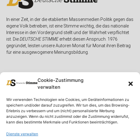
In einer Zeit, in der die etablierten Massenmedien Politik gegen das
eigene Volk betreiben, ist eine Stimme wichtig, die das nationale
Interesse in den Vordergrund stellt und der Wahrheit verpflichtet
ist. Die
DEUTSCHE STIMME
erhebt diesen Anspruch. 1976
gegründet, leisten unsere Autoren Monat für Monat ihren Beitrag
für eine ausgewogenere Meinungsbildung.
Cookie-Zustimmung
verwalten
Unser Magazin
Rubriken
Rechtliches
Wir verwenden Technologien wie Cookies, um Geräteinformationen zu
speichern und/oder darauf zuzugreifen. Wir tun dies, um das Browsing-
Spenden
Deutschland
Rechtliche Hinweise
Erlebnis zu verbessern und um (nicht) personalisierte Werbung
anzuzeigen. Wenn du nicht zustimmst oder die Zustimmung widerrufst,
Ausgaben
Ausland
Impressum
kann dies bestimmte Merkmale und Funktionen beeinträchtigen.
DS-TV
Gespräch
Datenschutzerklärung
Abonnieren
Opposition
Dienste verwalten