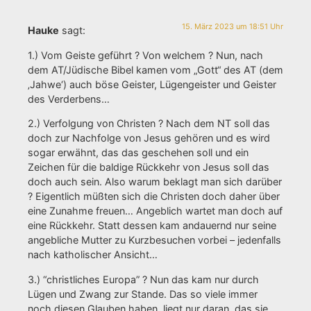
15. März 2023 um 18:51 Uhr
Hauke
sagt:
1.) Vom Geiste geführt ? Von welchem ? Nun, nach
dem AT/Jüdische Bibel kamen vom „Gott“ des AT (dem
‚Jahwe‘) auch böse Geister, Lügengeister und Geister
des Verderbens…
2.) Verfolgung von Christen ? Nach dem NT soll das
doch zur Nachfolge von Jesus gehören und es wird
sogar erwähnt, das das geschehen soll und ein
Zeichen für die baldige Rückkehr von Jesus soll das
doch auch sein. Also warum beklagt man sich darüber
? Eigentlich müßten sich die Christen doch daher über
eine Zunahme freuen… Angeblich wartet man doch auf
eine Rückkehr. Statt dessen kam andauernd nur seine
angebliche Mutter zu Kurzbesuchen vorbei – jedenfalls
nach katholischer Ansicht…
3.) “christliches Europa” ? Nun das kam nur durch
Lügen und Zwang zur Stande. Das so viele immer
noch diesen Glauben haben, liegt nur daran, das sie