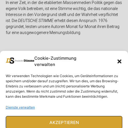
In einer Zeit, in der die etablierten Massenmedien Politik gegen das
eigene Volk betreiben, ist eine Stimme wichtig, die das nationale
Interesse in den Vordergrund stellt und der Wahrheit verpflichtet
ist. Die
DEUTSCHE STIMME
erhebt diesen Anspruch. 1976
gegründet, leisten unsere Autoren Monat für Monat ihren Beitrag
für eine ausgewogenere Meinungsbildung.
Cookie-Zustimmung
verwalten
Unser Magazin
Rubriken
Rechtliches
Wir verwenden Technologien wie Cookies, um Geräteinformationen zu
speichern und/oder darauf zuzugreifen. Wir tun dies, um das Browsing-
Spenden
Deutschland
Rechtliche Hinweise
Erlebnis zu verbessern und um (nicht) personalisierte Werbung
anzuzeigen. Wenn du nicht zustimmst oder die Zustimmung widerrufst,
Ausgaben
Ausland
Impressum
kann dies bestimmte Merkmale und Funktionen beeinträchtigen.
DS-TV
Gespräch
Datenschutzerklärung
Abonnieren
Opposition
Dienste verwalten
Rundbrief
Panorama
Über uns
Feuilleton
AKZEPTIEREN
Intern