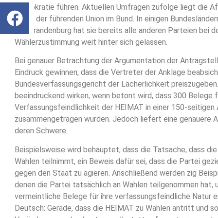
Demokratie führen. Aktuellen Umfragen zufolge liegt die A
hinter der führenden Union im Bund. In einigen Bundesländer
und Brandenburg hat sie bereits alle anderen Parteien bei d
Wählerzustimmung weit hinter sich gelassen.
Bei genauer Betrachtung der Argumentation der Antragstelle
Eindruck gewinnen, dass die Vertreter der Anklage beabsich
Bundesverfassungsgericht der Lächerlichkeit preiszugeben
beeindruckend wirken, wenn betont wird, dass 300 Belege f
Verfassungsfeindlichkeit der HEIMAT in einer 150-seitigen 
zusammengetragen wurden. Jedoch liefert eine genauere An
deren Schwere.
Beispielsweise wird behauptet, dass die Tatsache, dass d
Wahlen teilnimmt, ein Beweis dafür sei, dass die Partei gezie
gegen den Staat zu agieren. Anschließend werden zig Beispi
denen die Partei tatsächlich an Wahlen teilgenommen hat, 
vermeintliche Belege für ihre verfassungsfeindliche Natur 
Deutsch: Gerade, dass die HEIMAT zu Wahlen antritt und so