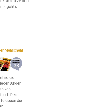
ete Umstürze oder
en – geht’s
nder Menschen!
l sie die
 jeder Bürger
en von
führt. Des
ste gegen die
den