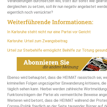
Veränderungen durchsetzen will, statt auf sonst wie geart
dergleichen zu setzen, soll ihr nun negativ angelastet werd
eigentlich noch verrückter?
Weiterführende Informationen:
In Karlsruhe steht nicht nur eine Partei vor Gericht
Karlsruhe: Urteil zum Zwangsbeitrag
Urteil zur Sterbehilfe ermöglicht Beihilfe zur Tötung gesu
Ebenso wird behauptet, dass die HEIMAT rassistisch sei, wei
kriminellen Folgen ungezügelter Einwanderung kritisiere, die
täglich sehen kann. Hierbei werden zahlreiche Wortmeldung
Funktionsträgern der Partei als vermeintliche Beweise ange
Weiteren wird betont, dass die HEIMAT während der Prote
Corona-Politik friedlich an der Seite tausender Bürger auf 