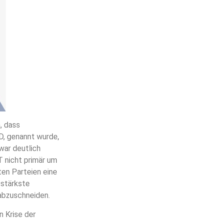
, dass
fD, genannt wurde,
war deutlich
 nicht primär um
ten Parteien eine
 stärkste
 abzuschneiden.
n Krise der