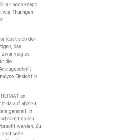
fD nur noch knapp
n wie Thüringen
er
r lässt sich der
tigen, das
. Zwar mag es
ür die
Anklageschrift
alyse Einsicht in
ie HEIMAT an
lt darauf abzielt,
ele genannt, in
und somit sollen
erbracht werden. Zu
 politische