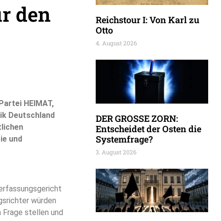
r den
Reichstour I: Von Karl zu
Otto
4. August 2026
 Partei HEIMAT,
lik Deutschland
DER GROSSE ZORN:
tlichen
Entscheidet der Osten die
Systemfrage?
ie und
3. August 2026
erfassungsgericht
ngsrichter würden
 Frage stellen und