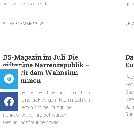
zahlreicher werdenden
gew
29. SEPTEMBER 2022
26.
DS-Magazin im Juli: Die
Da
giftgrüne Narrenrepublik –
Eu
Wie wir dem Wahnsinn
Rez
entkommen
Popu
Buc
Liebe Leser, geht es Ihnen auch so? Nach
Dez
meinem Eindruck vergeht kaum noch ein
Jahr
Tag, an dem nicht die linksgrüne
Bun
Funktionselite, ihre schwarzen
Gesinnungsfreunde sowie