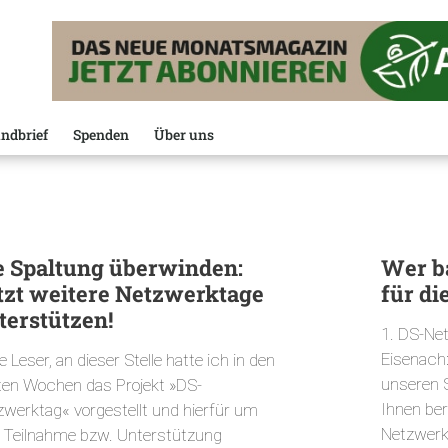
ndbrief
Spenden
Über uns
e Spaltung überwinden:
Wer b
tzt weitere Netzwerktage
für di
terstützen!
1. DS-Ne
Eisenach:
e Leser, an dieser Stelle hatte ich in den
unseren S
zten Wochen das Projekt »DS-
Ihnen ber
zwerktag« vorgestellt und hierfür um
Netzwerkt
e Teilnahme bzw. Unterstützung