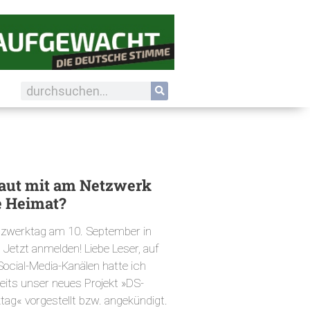
aut mit am Netzwerk
e Heimat?
tzwerktag am 10. September in
 Jetzt anmelden! Liebe Leser, auf
ocial-Media-Kanälen hatte ich
eits unser neues Projekt »DS-
ag« vorgestellt bzw. angekündigt.