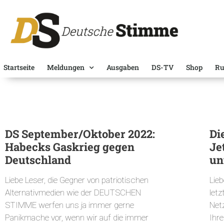
Startseite
Meldungen
Ausgaben
DS-TV
Shop
Ru
DS September/Oktober 2022:
Di
Habecks Gaskrieg gegen
Je
Deutschland
un
Liebe Leser, die Gegner von patriotischen
Lieb
Alternativmedien wie der DEUTSCHEN
let
STIMME werfen uns ja immer gerne
Net
Panikmache vor, wenn wir auf die immer
Ihr