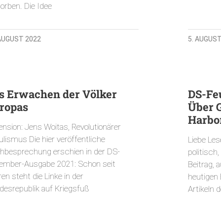
orben. Die Idee
 AUGUST 2022
5. AUGUST
s Erwachen der Völker
DS-Fe
ropas
Über 
Harbor
ension: Jens Woitas, Revolutionärer
lismus Die hier veröffentliche
Liebe Les
hbesprechung erschien in der DS-
politisch
ember-Ausgabe 2021: Schon seit
Beitrag, 
en steht die Linke in der
heutigen 
desrepublik auf Kriegsfuß
Artikeln d