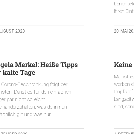
berichtet
ihren Ein
 AUGUST 2023
20. MAI 2
gela Merkel: Heiße Tipps
Keine
r kalte Tage
Mainstre
werben de
e Corona-Beschränkung folgt der
Impfstof
hsten. Da ist es für den einfachen
Langzeit
er gar nicht so leicht
sind, son
einanderzuhalten, was denn nun
ächlich gilt und was nur