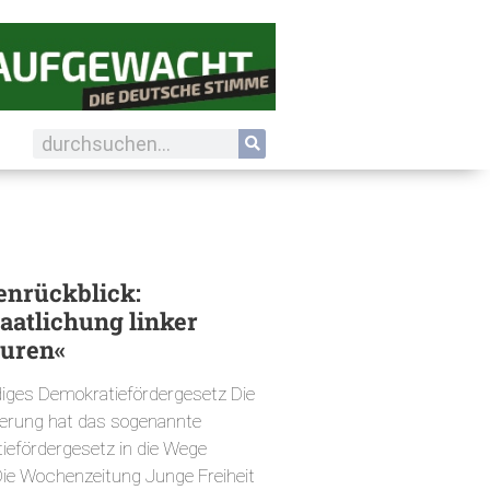
nrückblick:
aatlichung linker
turen«
iges Demokratiefördergesetz Die
erung hat das sogenannte
iefördergesetz in die Wege
 Die Wochenzeitung Junge Freiheit