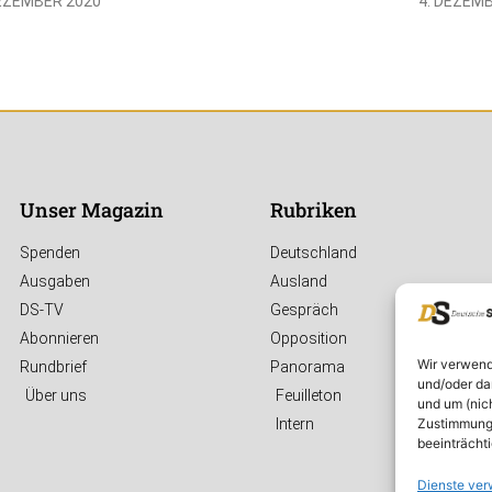
DEZEMBER 2020
4. DEZEM
Unser Magazin
Rubriken
Spenden
Deutschland
Ausgaben
Ausland
DS-TV
Gespräch
Abonnieren
Opposition
Wir verwend
Rundbrief
Panorama
und/oder da
Über uns
Feuilleton
und um (nic
Zustimmung 
Intern
beeinträcht
Dienste ver