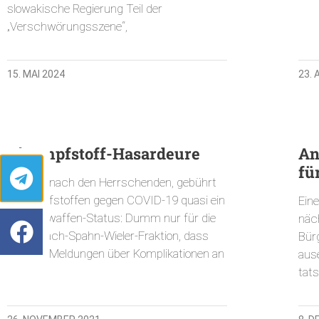
slowakische Regierung Teil der
„Verschwörungsszene“,
15. MAI 2024
23.
Die Impfstoff-Hasardeure
An
fü
Geht es nach den Herrschenden, gebührt
den Impfstoffen gegen COVID-19 quasi ein
Ein
Wunderwaffen-Status: Dumm nur für die
näc
Lauterbach-Spahn-Wieler-Fraktion, dass
Bürg
sich die Meldungen über Komplikationen an
aus
tats