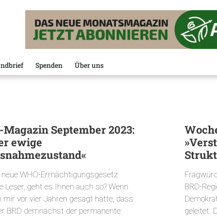
ndbrief
Spenden
Über uns
-Magazin September 2023:
Woche
er ewige
»Verst
snahmezustand«
Struk
 neue WHO-Ermächtigungsgesetz
Fragwürd
be Leser, geht es Ihnen auch so? Wenn
BRD-Regi
 mir vor vier Jahren gesagt hätte, dass
Demokrat
der BRD demnächst der permanente
geleitet.