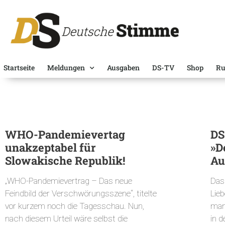
Startseite
Meldungen
Ausgaben
DS-TV
Shop
Ru
WHO-Pandemievertag
DS
unakzeptabel für
»D
Slowakische Republik!
Au
„WHO-Pandemievertrag – Das neue
Das
Feindbild der Verschwörungsszene“, titelte
Lie
vor kurzem noch die Tagesschau. Nun,
man
nach diesem Urteil wäre selbst die
in 