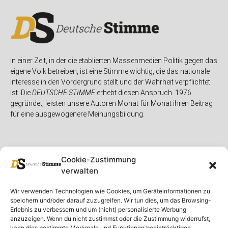
In einer Zeit, in der die etablierten Massenmedien Politik gegen das
eigene Volk betreiben, ist eine Stimme wichtig, die das nationale
Interesse in den Vordergrund stellt und der Wahrheit verpflichtet
ist. Die
DEUTSCHE STIMME
erhebt diesen Anspruch. 1976
gegründet, leisten unsere Autoren Monat für Monat ihren Beitrag
für eine ausgewogenere Meinungsbildung.
Cookie-Zustimmung
verwalten
Unser Magazin
Rubriken
Rechtliches
Wir verwenden Technologien wie Cookies, um Geräteinformationen zu
speichern und/oder darauf zuzugreifen. Wir tun dies, um das Browsing-
Spenden
Deutschland
Rechtliche Hinweise
Erlebnis zu verbessern und um (nicht) personalisierte Werbung
anzuzeigen. Wenn du nicht zustimmst oder die Zustimmung widerrufst,
Ausgaben
Ausland
Impressum
kann dies bestimmte Merkmale und Funktionen beeinträchtigen.