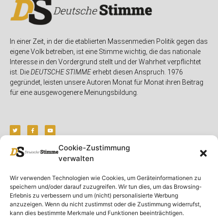
In einer Zeit, in der die etablierten Massenmedien Politik gegen das
eigene Volk betreiben, ist eine Stimme wichtig, die das nationale
Interesse in den Vordergrund stellt und der Wahrheit verpflichtet
ist. Die
DEUTSCHE STIMME
erhebt diesen Anspruch. 1976
gegründet, leisten unsere Autoren Monat für Monat ihren Beitrag
für eine ausgewogenere Meinungsbildung.
Cookie-Zustimmung
verwalten
Unser Magazin
Rubriken
Rechtliches
Wir verwenden Technologien wie Cookies, um Geräteinformationen zu
Spenden
Deutschland
Rechtliche Hinweise
speichern und/oder darauf zuzugreifen. Wir tun dies, um das Browsing-
Ausgaben
Ausland
Impressum
Erlebnis zu verbessern und um (nicht) personalisierte Werbung
anzuzeigen. Wenn du nicht zustimmst oder die Zustimmung widerrufst,
DS-TV
Gespräch
Datenschutzerklärung
kann dies bestimmte Merkmale und Funktionen beeinträchtigen.