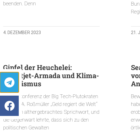
beenden. Denn
Bun
Reg
4. DEZEMBER 2023
21.
Gipfel der Heuchelei:
Se
Privatjet-Armada und Klima-
vo
Aktivismus
An
Geheimkonferenz der Big Tech-Plutokraten
Bewa
Sascha A. Roßmüller „Geld regiert die Welt“
habe
lautet ein althergebrachtes Sprichwort, und
erob
die Gegenwart lehrte, dass sich zu den
erw
politischen Gewalten
örtl