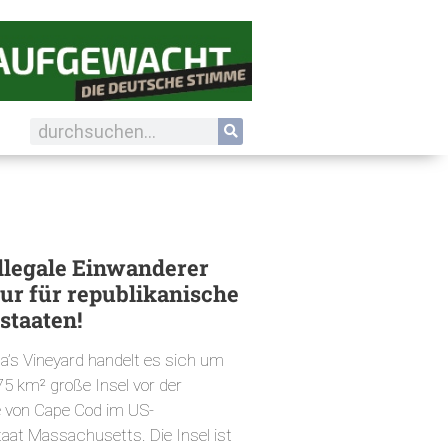
llegale Einwanderer
nur für republikanische
staaten!
a’s Vineyard handelt es sich um
75 km² große Insel vor der
 von Cape Cod im US-
at Massachusetts. Die Insel ist