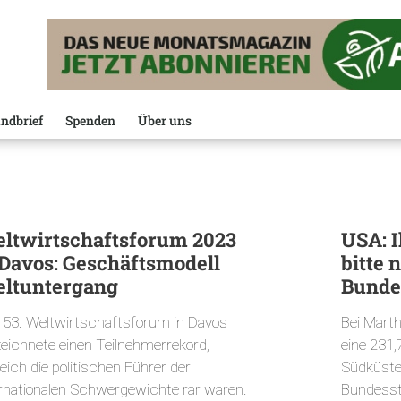
ndbrief
Spenden
Über uns
ltwirtschaftsforum 2023
USA: I
 Davos: Geschäftsmodell
bitte 
ltuntergang
Bunde
 53. Weltwirtschaftsforum in Davos
Bei Marth
zeichnete einen Teilnehmerrekord,
eine 231,
eich die politischen Führer der
Südküste
ernationalen Schwergewichte rar waren.
Bundessta