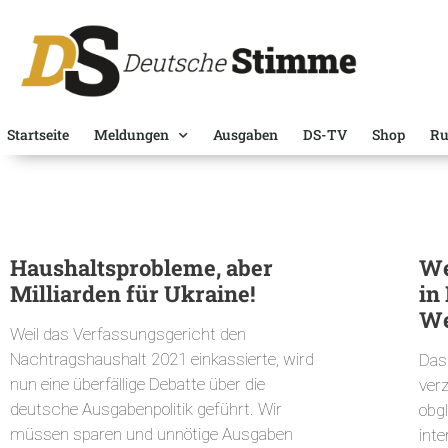
Startseite
Meldungen
Ausgaben
DS-TV
Shop
Ru
Haushaltsprobleme, aber
We
Milliarden für Ukraine!
in
We
Weil das Verfassungsgericht den
Nachtragshaushalt 2021 einkassierte, wird
Das
nun eine überfällige Debatte über die
ver
deutsche Ausgabenpolitik geführt. Wir
obgl
müssen sparen und unnötige Ausgaben
int