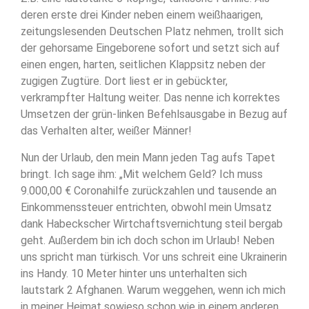
deren erste drei Kinder neben einem weißhaarigen,
zeitungslesenden Deutschen Platz nehmen, trollt sich
der gehorsame Eingeborene sofort und setzt sich auf
einen engen, harten, seitlichen Klappsitz neben der
zugigen Zugtüre. Dort liest er in gebückter,
verkrampfter Haltung weiter. Das nenne ich korrektes
Umsetzen der grün-linken Befehlsausgabe in Bezug auf
das Verhalten alter, weißer Männer!
Nun der Urlaub, den mein Mann jeden Tag aufs Tapet
bringt. Ich sage ihm: „Mit welchem Geld? Ich muss
9.000,00 € Coronahilfe zurückzahlen und tausende an
Einkommenssteuer entrichten, obwohl mein Umsatz
dank Habeckscher Wirtchaftsvernichtung steil bergab
geht. Außerdem bin ich doch schon im Urlaub! Neben
uns spricht man türkisch. Vor uns schreit eine Ukrainerin
ins Handy. 10 Meter hinter uns unterhalten sich
lautstark 2 Afghanen. Warum weggehen, wenn ich mich
in meiner Heimat sowieso schon wie in einem anderen