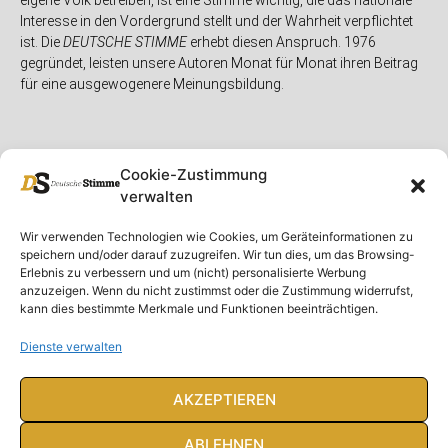
eigene Volk betreiben, ist eine Stimme wichtig, die das nationale
Interesse in den Vordergrund stellt und der Wahrheit verpflichtet
ist. Die
DEUTSCHE STIMME
erhebt diesen Anspruch. 1976
gegründet, leisten unsere Autoren Monat für Monat ihren Beitrag
für eine ausgewogenere Meinungsbildung.
Cookie-Zustimmung
verwalten
Unser Magazin
Rubriken
Rechtliches
Wir verwenden Technologien wie Cookies, um Geräteinformationen zu
speichern und/oder darauf zuzugreifen. Wir tun dies, um das Browsing-
Spenden
Deutschland
Rechtliche Hinweise
Erlebnis zu verbessern und um (nicht) personalisierte Werbung
anzuzeigen. Wenn du nicht zustimmst oder die Zustimmung widerrufst,
Ausgaben
Ausland
Impressum
kann dies bestimmte Merkmale und Funktionen beeinträchtigen.
DS-TV
Gespräch
Datenschutzerklärung
Abonnieren
Opposition
Dienste verwalten
Rundbrief
Panorama
Über uns
Feuilleton
AKZEPTIEREN
Intern
ABLEHNEN