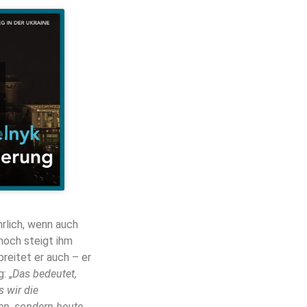
hrlich, wenn auch
noch steigt ihm
reitet er auch – er
: „
Das bedeutet,
 wir die
en, sondern heute