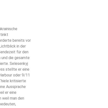
ukrainische
tinkt
rderte bereits vor
ichtblick in der
endezeit für den
n und die gesamte
ierte. Selesenkyj
s stellte er eine
Harbour oder 9/11
iele kritisierte
ohne Aussprache
il er eine
n weil man den
 bedeuten,