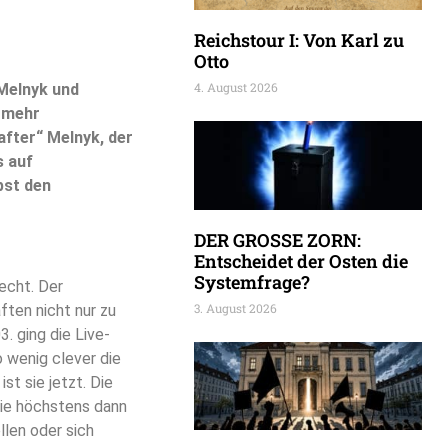
Reichstour I: Von Karl zu
Otto
4. August 2026
 Melnyk und
 mehr
after“ Melnyk, der
s auf
bst den
DER GROSSE ZORN:
Entscheidet der Osten die
Systemfrage?
lecht. Der
3. August 2026
ften nicht nur zu
. ging die Live-
 wenig clever die
ist sie jetzt. Die
die höchstens dann
llen oder sich