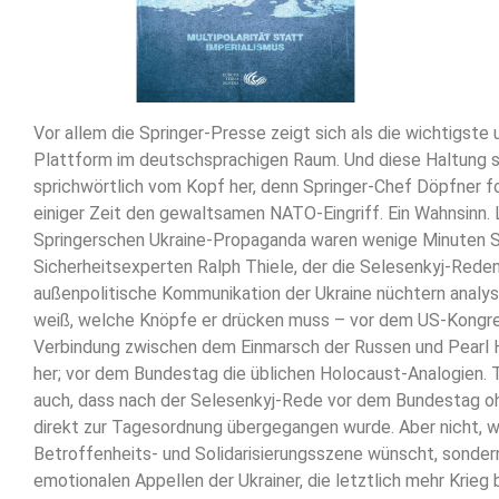
Vor allem die Springer-Presse zeigt sich als die wichtigste 
Plattform im deutschsprachigen Raum. Und diese Haltung s
sprichwörtlich vom Kopf her, denn Springer-Chef Döpfner fo
einiger Zeit den gewaltsamen NATO-Eingriff. Ein Wahnsinn. L
Springerschen Ukraine-Propaganda waren wenige Minuten S
Sicherheitsexperten Ralph Thiele, der die Selesenkyj-Rede
außenpolitische Kommunikation der Ukraine nüchtern analys
weiß, welche Knöpfe er drücken muss – vor dem US-Kongres
Verbindung zwischen dem Einmarsch der Russen und Pearl 
her; vor dem Bundestag die üblichen Holocaust-Analogien. Th
auch, dass nach der Selesenkyj-Rede vor dem Bundestag 
direkt zur Tagesordnung übergegangen wurde. Aber nicht, we
Betroffenheits- und Solidarisierungsszene wünscht, sonder
emotionalen Appellen der Ukrainer, die letztlich mehr Krieg