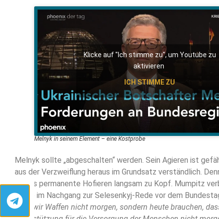
Klicke auf "Ich stimme zu", um Youtube zu
aktivieren
ICH STIMME ZU
Melnyk in seinem Element – eine Kostprobe
Melnyk sollte „abgeschalten“ werden. Sein Agieren ist gefä
aus der Verzweiflung heraus im Grundsatz verständlich. Den
dieses permanente Hofieren langsam zu Kopf. Mumpitz verb
sagte im Nachgang zur Selesenkyj-Rede vor dem Bundestag
dass wir Waffen nicht morgen, sondern heute brauchen, dass
Unterstützung für die Versorgung der Menschen nicht morg