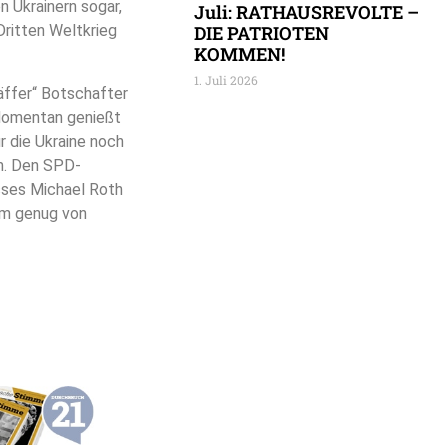
n Ukrainern sogar,
Juli: RATHAUSREVOLTE –
Dritten Weltkrieg
DIE PATRIOTEN
KOMMEN!
1. Juli 2026
läffer“ Botschafter
 Momentan genießt
 die Ukraine noch
am. Den SPD-
sses Michael Roth
am genug von