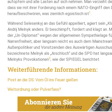
aufopfern und alle Lasten auf sich nehmen. Man verzeiht de
dass sie mit ihrer Forderung nach einem NATO-Eingriff den 
1
heraufbeschwören, was ziemlich egoistisch ist
.
Während Selesenkyj an das Gefühl appelliert, agiert sein „K
Andrij Melnyk anders. Er beschimpft, fordert und klagt an.
der „Un-Diplomat“ wegen der allgemeinen Sympathielage für
Narrenfreiheit, aber langsam reicht es auch dem Mainstre
Außenpolitiker und Vorsitzenden des Auswärtigen Ausschu
bezeichnete Melnyk als „Arschloch“ und die SPD hat langs
2
Melnyks Provokationen
, wie der SPIEGEL berichtet.
Weiterführende Informationen:
Post an die DS: Vom Öl ins Feuer gießen
Weltordnung oder Pulverfass?