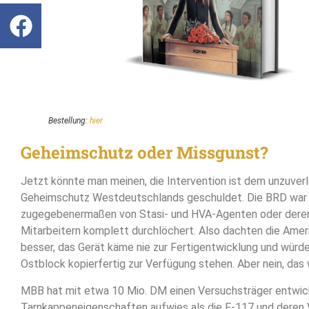
Bestellung:
hier
Geheimschutz oder Missgunst?
Jetzt könnte man meinen, die Intervention ist dem unzuver
Geheimschutz Westdeutschlands geschuldet. Die BRD war
zugegebenermaßen von Stasi- und HVA-Agenten oder deren i
Mitarbeitern komplett durchlöchert. Also dachten die Ameri
besser, das Gerät käme nie zur Fertigentwicklung und wür
Ostblock kopierfertig zur Verfügung stehen. Aber nein, das 
MBB hat mit etwa 10 Mio. DM einen Versuchsträger entwick
Tarnkappeneigenschaften aufwies als die F-117 und deren 