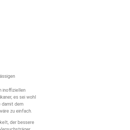
lässigen
noffiziellen
kaner, es sei wohl
de damit dem
wäre zu einfach.
elt, der bessere
Versuchsträger.