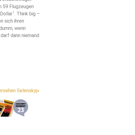
on 59 Flugzeugen
1
Dollar
. Think big –
n sich ihren
ur dumm, wenn
 darf dann niemand
ersehen Selenskyj«