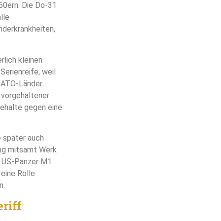
960ern. Die Do-31
lle
nderkrankheiten,
lich kleinen
erienreife, weil
 NATO-Länder
r vorgehaltener
ehalte gegen eine
e später auch
ung mitsamt Werk
n US-Panzer M1
 eine Rolle
n.
riff