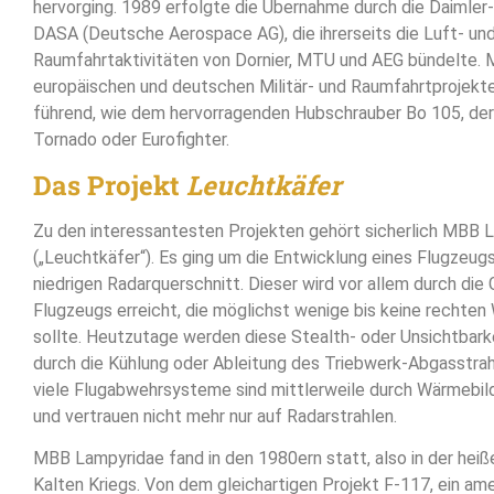
hervorging. 1989 erfolgte die Übernahme durch die Daimle
DASA (Deutsche Aerospace AG), die ihrerseits die Luft- un
Raumfahrtaktivitäten von Dornier, MTU und AEG bündelte. 
europäischen und deutschen Militär- und Raumfahrtprojekte
führend, wie dem hervorragenden Hubschrauber Bo 105, der
Tornado oder Eurofighter.
Das Projekt
Leuchtkäfer
Zu den interessantesten Projekten gehört sicherlich MBB 
(„Leuchtkäfer“). Es ging um die Entwicklung eines Flugzeu
niedrigen Radarquerschnitt. Dieser wird vor allem durch die
Flugzeugs erreicht, die möglichst wenige bis keine rechten
sollte. Heutzutage werden diese Stealth- oder Unsichtbar
durch die Kühlung oder Ableitung des Triebwerk-Abgasstrah
viele Flugabwehrsysteme sind mittlerweile durch Wärmebi
und vertrauen nicht mehr nur auf Radarstrahlen.
MBB Lampyridae fand in den 1980ern statt, also in der hei
Kalten Kriegs. Von dem gleichartigen Projekt F-117, ein ame