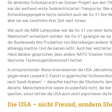
Ein ähnliches Schicksal erlitt ein Dornier-Projekt aus den 1
war der weltweit erste Senkrechtstarter-Transporter. Wie a
Entwicklungsprojekte hatte natürlich auch die Do-31 ihre Ki
aber sie war zweifellos ihrer Zeit weit voraus.
Wie auch die MBB Lampyridae war die Do-31 von einer lächer
Mannschaft entwickelt worden. Die Do-31 gelangte nie zur S
die Bundeswehr ihre Produktion von Bestellungen anderer
abhängig machte. Und die kamen nicht. Auch hier wird hinte
Hand darüber gesprochen, dass andere NATO-Staaten Vorb
deutsche Technologieführerschaft hatten.
In entsprechender Weise intervenierten die USA Jahrzehnt
gegen einen Leopard-2-Export in gigantischer Größenordn
2
nach Saudi-Arabien
– daraufhin kauften die Ölscheichs de
Abrams. Menschenrechte waren es jedenfalls nicht, die hier
spielten, sonst hätten die USA auch nicht exportieren dürfe
Die USA – nicht Freund, sondern She