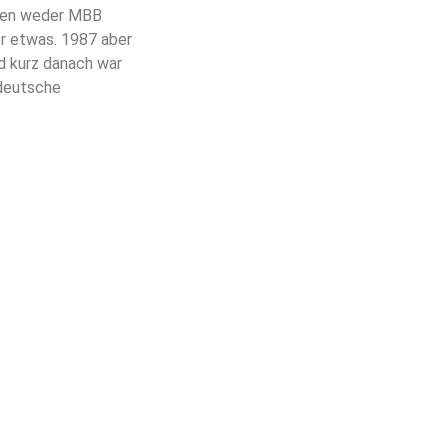
sten weder MBB
r etwas. 1987 aber
d kurz danach war
 deutsche