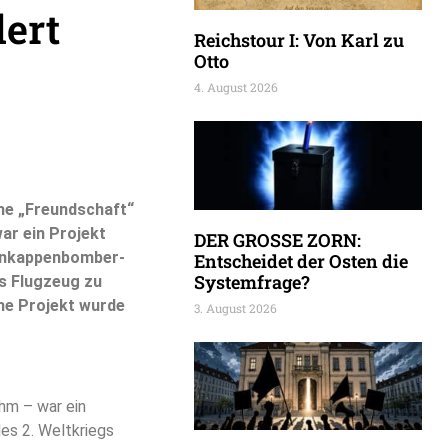
ert
Reichstour I: Von Karl zu
Otto
4. August 2026
che „Freundschaft“
war ein Projekt
DER GROSSE ZORN:
arnkappenbomber-
Entscheidet der Osten die
Systemfrage?
s Flugzeug zu
he Projekt wurde
3. August 2026
hm – war ein
s 2. Weltkriegs