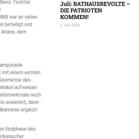
r-Benz-Tochter
Juli: RATHAUSREVOLTE –
d
DIE PATRIOTEN
KOMMEN!
MBB war an vielen
n beteiligt und
1. Juli 2026
 Ariane, dem
Lampyriade
gs mit einem extrem
 Geometrie des
 Winkel aufweisen
keitsmerkmale noch
ls erweitert, denn
ldkameras ergänzt
ßen Endphase des
rikanischer