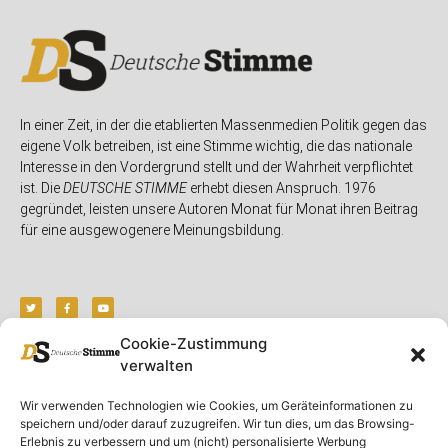
In einer Zeit, in der die etablierten Massenmedien Politik gegen das
eigene Volk betreiben, ist eine Stimme wichtig, die das nationale
Interesse in den Vordergrund stellt und der Wahrheit verpflichtet
ist. Die
DEUTSCHE STIMME
erhebt diesen Anspruch. 1976
gegründet, leisten unsere Autoren Monat für Monat ihren Beitrag
für eine ausgewogenere Meinungsbildung.
Cookie-Zustimmung
verwalten
Unser Magazin
Rubriken
Rechtliches
Wir verwenden Technologien wie Cookies, um Geräteinformationen zu
Spenden
Deutschland
Rechtliche Hinweise
speichern und/oder darauf zuzugreifen. Wir tun dies, um das Browsing-
Ausgaben
Ausland
Impressum
Erlebnis zu verbessern und um (nicht) personalisierte Werbung