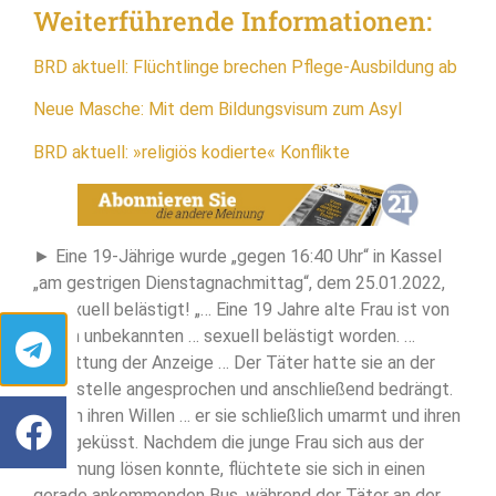
Weiterführende Informationen:
BRD aktuell: Flüchtlinge brechen Pflege-Ausbildung ab
Neue Masche: Mit dem Bildungsvisum zum Asyl
BRD aktuell: »religiös kodierte« Konflikte
► Eine 19-Jährige wurde „gegen 16:40 Uhr“ in Kassel
„am gestrigen Dienstagnachmittag“, dem 25.01.2022,
„… sexuell belästigt! „… Eine 19 Jahre alte Frau ist von
einem unbekannten … sexuell belästigt worden. …
Erstattung der Anzeige … Der Täter hatte sie an der
Haltestelle angesprochen und anschließend bedrängt.
Gegen ihren Willen … er sie schließlich umarmt und ihren
Hals geküsst. Nachdem die junge Frau sich aus der
Umarmung lösen konnte, flüchtete sie sich in einen
gerade ankommenden Bus, während der Täter an der