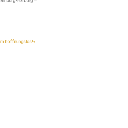
 Hamburg-Harburg –
ern hoffnungslos!«