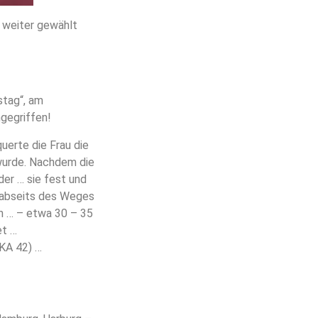
 weiter gewählt
stag“, am
ngegriffen!
uerte die Frau die
 wurde. Nachdem die
der … sie fest und
s abseits des Weges
n … – etwa 30 – 35
et …
LKA 42) …