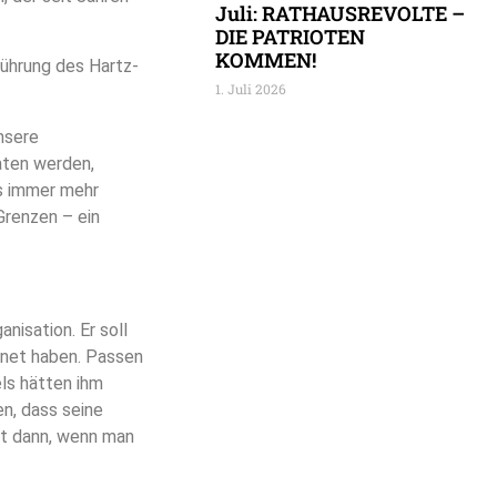
Juli: RATHAUSREVOLTE –
DIE PATRIOTEN
KOMMEN!
führung des Hartz-
1. Juli 2026
unsere
aten werden,
es immer mehr
Grenzen – ein
nisation. Er soll
chnet haben. Passen
ls hätten ihm
en, dass seine
st dann, wenn man