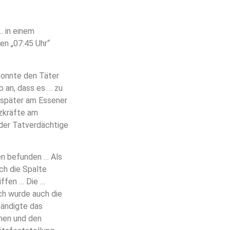
 in einem
en „07:45 Uhr“
konnte den Täter
b an, dass es … zu
 später am Essener
tzkräfte am
 der Tatverdächtige
gen befunden … Als
ch die Spalte
iffen … Die …
ch wurde auch die
tändigte das
men und den