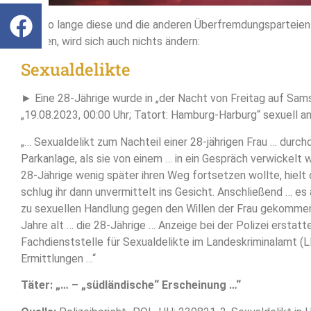
Und so lange diese und die anderen Überfremdungsparteien
werden, wird sich auch nichts ändern:
Sexualdelikte
► Eine 28-Jährige wurde in „der Nacht von Freitag auf Sam
„19.08.2023, 00:00 Uhr; Tatort: Hamburg-Harburg“ sexuell a
„… Sexualdelikt zum Nachteil einer 28-jährigen Frau … durchq
Parkanlage, als sie von einem … in ein Gespräch verwickelt
28-Jährige wenig später ihren Weg fortsetzen wollte, hielt 
schlug ihr dann unvermittelt ins Gesicht. Anschließend … e
zu sexuellen Handlung gegen den Willen der Frau gekomme
Jahre alt … die 28-Jährige … Anzeige bei der Polizei erstatt
Fachdienststelle für Sexualdelikte im Landeskriminalamt (
Ermittlungen …“
Täter: „… – „südländische“ Erscheinung …“