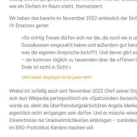
wie ein Elefant im Raum steht, thematisiert.
Wir haben das bereits im November 2022 anlässlich der Ein
IV-Ersatzes getan:
»So richtig freuen dürfen sich nur die, die noch nie in 
Sozialkassen eingezahlt haben und außerdem gut ber
was die eigenen Ansprüche betrifft. Und davon gibt 
– sie kommen täglich zu tausenden über die offenen 
Ende ist nicht in Sicht.«
»BRD aktuell: Bürgergeld für die ganze Welt!«
Winkel ist zufällig auch seit November 2022 Chef seiner Orga
sich laut Wikipedia parteipolitisch als »Spätzünder« bezei
würde es, denn die Überfremdungsaktivitäten Angela Merke
eigentlich nicht entgangen sein dürfen. Und er müsste wiss
Erkenntnisse nur Unannehmlichkeiten einbringen – zuminde
im BRD-Politzirkus Karriere machen will.