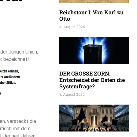
Reichstour I: Von Karl zu
Otto
4. August 2026
 der Jungen Union,
e« bezeichnet!
DER GROSSE ZORN:
Entscheidet der Osten die
Systemfrage?
3. August 2026
ten, versteckt die
ritisch mit dem
, der seit Jahren