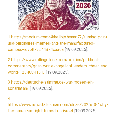
1
https://medium.com/@hellojo.hanna72/turning-point-
usa-billionaires-memes-and-the-manufactured-
campus-revolt-9244874caaca
[19.09.2025].
2
https://www.rollingstone.com/politics/political-
commentary/gaza-war-evangelical-leaders-cheer-end-
world-1234884151/
[19.09.2025].
3
https://deutsche-stimme.de/war-moses-ein-
scharlatan/
[19.09.2025].
4
https://www.newstatesman.com/ideas/2025/08/why-
the-american-right-turned-on-israel
[19.09.2025].