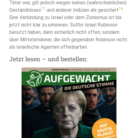
Täter war, gilt jedoch wegen seines (wahrscheinlichen)
17
18
Geständnisses
und anderer Indizien als gesichert
.
Eine Verbindung zu Israel oder dem Zionismus ist bis
jetzt nicht klar zu erkennen. Sollte Israel Robinson
benutzt haben, dann sicherlich nicht offen, sondern
über Mittelsmänner, die sich gegenüber Robinson nicht
als israelische Agenten offenbarten.
Jetzt lesen – und bestellen: