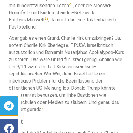
21
mit hunderttausenden Toten
, oder die Mossad-
Honigfalle und Kinderschänder-Netzwerk
22
Epstein/Maxwell
, dann ist das eine faktenbasierte
Feststellung.
Aber gab es einen Grund, Charlie Kirk umzubringen? Ja,
sofern Charlie Kirk überlegte, TPUSA israelkritisch
aufzustellen und Benjamin Netanjahus Apokalypse-Kurs
zu stören. Das wäre Grund für Israel genug. Ähnlich wie
bei 9/11 wäre der Tod Kirks ein israelisch-
republikanischer Win-Win, denn Israel hätte ein
mächtiges Problem für die Beeinflussung der
öffentlichen US-Meinung los, Donald Trump könnte
das Attentat benutzen, um linke Bastionen wie
Hochschulen oder Medien zu säubern. Und genau das
23
passiert gerade
.
Fazit
Israel hat die Möglichkeiten und auch Gründe, Charlie