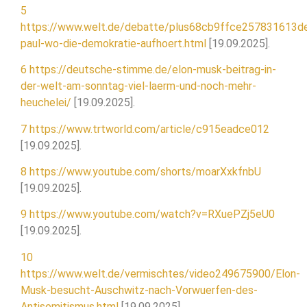
5
https://www.welt.de/debatte/plus68cb9ffce257831613d
paul-wo-die-demokratie-aufhoert.html
[19.09.2025].
6
https://deutsche-stimme.de/elon-musk-beitrag-in-
der-welt-am-sonntag-viel-laerm-und-noch-mehr-
heuchelei/
[19.09.2025].
7
https://www.trtworld.com/article/c915eadce012
[19.09.2025].
8
https://www.youtube.com/shorts/moarXxkfnbU
[19.09.2025].
9
https://www.youtube.com/watch?v=RXuePZj5eU0
[19.09.2025].
10
https://www.welt.de/vermischtes/video249675900/Elon-
Musk-besucht-Auschwitz-nach-Vorwuerfen-des-
Antisemitismus.html
[19.09.2025].