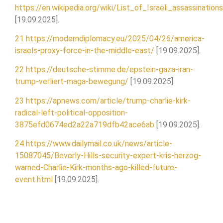
https://en.wikipedia.org/wiki/List_of_Israeli_assassinations
[19.09.2025].
21
https://moderndiplomacy.eu/2025/04/26/america-
israels-proxy-force-in-the-middle-east/
[19.09.2025].
22
https://deutsche-stimme.de/epstein-gaza-iran-
trump-verliert-maga-bewegung/
[19.09.2025].
23
https://apnews.com/article/trump-charlie-kirk-
radical-left-political-opposition-
3875efd0674ed2a22a719dfb42ace6ab
[19.09.2025].
24
https://www.dailymail.co.uk/news/article-
15087045/Beverly-Hills-security-expert-kris-herzog-
warned-Charlie-Kirk-months-ago-killed-future-
event.html
[19.09.2025].