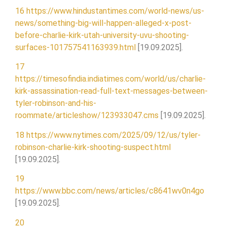
16
https://www.hindustantimes.com/world-news/us-
news/something-big-will-happen-alleged-x-post-
before-charlie-kirk-utah-university-uvu-shooting-
surfaces-101757541163939.html
[19.09.2025].
17
https://timesofindia.indiatimes.com/world/us/charlie-
kirk-assassination-read-full-text-messages-between-
tyler-robinson-and-his-
roommate/articleshow/123933047.cms
[19.09.2025].
18
https://www.nytimes.com/2025/09/12/us/tyler-
robinson-charlie-kirk-shooting-suspect.html
[19.09.2025].
19
https://www.bbc.com/news/articles/c8641wv0n4go
[19.09.2025].
20