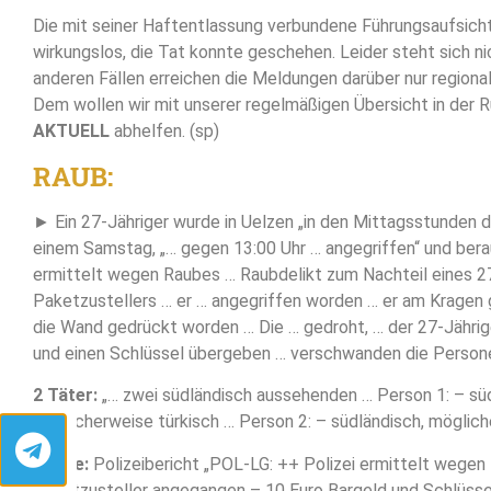
Die mit seiner Haftentlassung verbundene Führungsaufsicht
wirkungslos, die Tat konnte geschehen. Leider steht sich nich
anderen Fällen erreichen die Meldungen darüber nur regional
Dem wollen wir mit unserer regelmäßigen Übersicht in der R
AKTUELL
abhelfen. (sp)
RAUB:
► Ein 27-Jähriger wurde in Uelzen „in den Mittagsstunden d
einem Samstag, „… gegen 13:00 Uhr … angegriffen“ und berau
ermittelt wegen Raubes … Raubdelikt zum Nachteil eines 27
Paketzustellers … er … angegriffen worden … er am Kragen
die Wand gedrückt worden … Die … gedroht, … der 27-Jährig
und einen Schlüssel übergeben … verschwanden die Persone
2 Täter:
„… zwei südländisch aussehenden … Person 1: – süd
möglicherweise türkisch … Person 2: – südländisch, möglich
Quelle:
Polizeibericht „POL-LG: ++ Polizei ermittelt wegen
Paketzusteller angegangen – 10 Euro Bargeld und Schlüsse