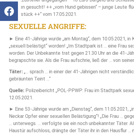
Zeugen gesucht! ++ „vom Hund gebissen“ – junge Leute fl
Grundstück ++“ vom 17.05.2021.
SEXUELLE ANGRIFFE:
► Eine 41-Jährige wurde „am Montag“, dem 10.05.2021, in K
„sexuell belästigt“ worden! „Im Stadtpark ist … eine Frau se
worden. Der Unbekannte trat gegen 21.30 Uhr an die 41-Jäh
begrapschte sie. Als die Frau aufschrie, ließ der … von seine
Täter:
„… sprach … in einer der 41-Jährigen nicht verständli
gebräunten Teint …“
Quelle:
Polizeibericht „POL-PPWP: Frau im Stadtpark sexue
12.05.2021.
► Eine 53-Jährige wurde am „Dienstag“, dem 11.05.2021, „
Neckar Opfer einer sexuellen Belästigung“! „Die Frau … geg
… unterwegs. … verfolgte sie ein noch unbekannter Täter. Al
Haustür aufschloss, drängte der Täter ihr in den Hausflur … 