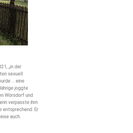
1, „in der
ten sexuell
wurde … eine
Jährige joggte
en Wörsdorf und
gerin verpasste ihm
te entsprechend. Er
eise auch.