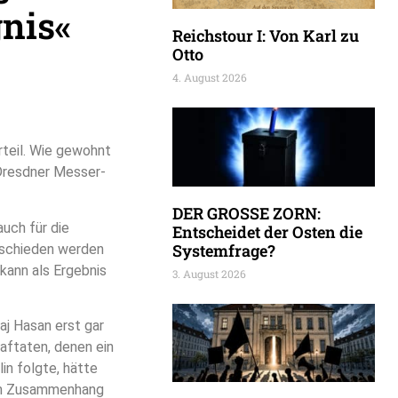
gnis«
Reichstour I: Von Karl zu
Otto
4. August 2026
rteil. Wie gewohnt
Dresdner Messer-
DER GROSSE ZORN:
auch für die
Entscheidet der Osten die
Systemfrage?
ntschieden werden
 kann als Ergebnis
3. August 2026
aj Hasan erst gar
raftaten, denen ein
in folgte, hätte
sem Zusammenhang