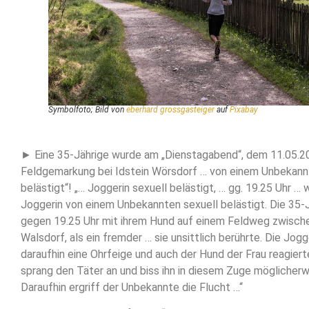
Symbolfoto; Bild von
eberhard grossgasteiger
auf
Pixabay
► Eine 35-Jährige wurde am „Dienstagabend“, dem 11.05.202
Feldgemarkung bei Idstein Wörsdorf … von einem Unbekann
belästigt“! „… Joggerin sexuell belästigt, … gg. 19.25 Uhr … 
Joggerin von einem Unbekannten sexuell belästigt. Die 35-
gegen 19.25 Uhr mit ihrem Hund auf einem Feldweg zwisch
Walsdorf, als ein fremder … sie unsittlich berührte. Die Jog
daraufhin eine Ohrfeige und auch der Hund der Frau reagier
sprang den Täter an und biss ihn in diesem Zuge möglicherw
Daraufhin ergriff der Unbekannte die Flucht …“