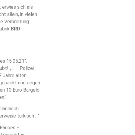
 erwies sich als
t allein, in vielen
e Verbreitung.
ubrik
BRD-
es 15.05.21“,
bt! „… – Polizei
 Jahre alten
 gepackt und gegen
en 10 Euro Bargeld
n.“
ländisch,
erweise türkisch …“
 Raubes –
l geraubt –