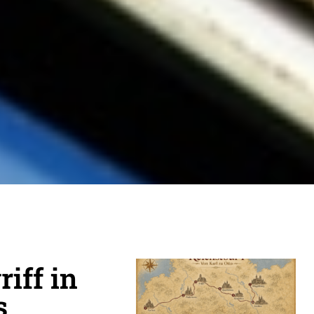
iff in
s