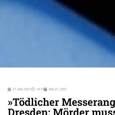
21. Mai 2021
14:15
Mai 21, 2021
»Tödlicher Messerangr
Dresden: Mörder mus