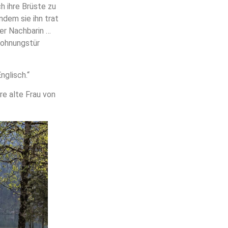
h ihre Brüste zu
dem sie ihn trat
ner Nachbarin …
 Wohnungstür
glisch.“
e alte Frau von