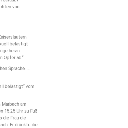
üchten von
aiserslautern
xuell belästigt
rige heran …
m Opfer ab.“
chen Sprache. …
ll belästigt“ vom
in Marbach am
en 15.25 Uhr zu Fuß
s die Frau die
nach. Er drückte die