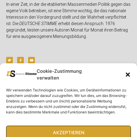
In einer Zeit, in der die etablierten Massenmedien Politik gegen das
eigene Volk betreiben, ist eine Stimme wichtig, die das nationale
Interesse in den Vordergrund stellt und der Wahrheit verpflichtet
ist. Die
DEUTSCHE STIMME
erhebt diesen Anspruch. 1976
gegründet, leisten unsere Autoren Monat für Monat ihren Beitrag
für eine ausgewogenere Meinungsbildung.
Cookie-Zustimmung
verwalten
Unser Magazin
Rubriken
Rechtliches
Wir verwenden Technologien wie Cookies, um Geräteinformationen zu
Spenden
Deutschland
Rechtliche Hinweise
speichern und/oder darauf zuzugreifen. Wir tun dies, um das Browsing-
Ausgaben
Ausland
Impressum
Erlebnis zu verbessern und um (nicht) personalisierte Werbung
anzuzeigen. Wenn du nicht zustimmst oder die Zustimmung widerrufst,
DS-TV
Gespräch
Datenschutzerklärung
kann dies bestimmte Merkmale und Funktionen beeinträchtigen.
Abonnieren
Opposition
Rundbrief
Panorama
Über uns
Feuilleton
AKZEPTIEREN