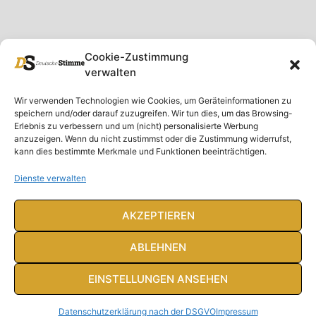
Cookie-Zustimmung
verwalten
Unser Magazin
Rubriken
Rechtliches
Wir verwenden Technologien wie Cookies, um Geräteinformationen zu
speichern und/oder darauf zuzugreifen. Wir tun dies, um das Browsing-
Spenden
Deutschland
Rechtliche Hinweise
Erlebnis zu verbessern und um (nicht) personalisierte Werbung
anzuzeigen. Wenn du nicht zustimmst oder die Zustimmung widerrufst,
Ausgaben
Ausland
Impressum
kann dies bestimmte Merkmale und Funktionen beeinträchtigen.
DS-TV
Gespräch
Datenschutzerklärung
Abonnieren
Opposition
Dienste verwalten
Rundbrief
Panorama
Über uns
Feuilleton
AKZEPTIEREN
Intern
ABLEHNEN
EINSTELLUNGEN ANSEHEN
© Deutsche Stimme 2020. Alle Rechte vorbehalten
Datenschutzerklärung nach der DSGVO
Impressum