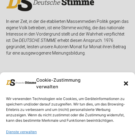
In einer Zeit, in der die etablierten Massenmedien Politik gegen das
eigene Volk betreiben, ist eine Stimme wichtig, die das nationale
Interesse in den Vordergrund stellt und der Wahrheit verpflichtet
ist. Die
DEUTSCHE STIMME
erhebt diesen Anspruch. 1976
gegründet, leisten unsere Autoren Monat für Monat ihren Beitrag
für eine ausgewogenere Meinungsbildung.
Cookie-Zustimmung
verwalten
Unser Magazin
Rubriken
Rechtliches
Wir verwenden Technologien wie Cookies, um Geräteinformationen zu
speichern und/oder darauf zuzugreifen. Wir tun dies, um das Browsing-
Spenden
Deutschland
Rechtliche Hinweise
Erlebnis zu verbessern und um (nicht) personalisierte Werbung
anzuzeigen. Wenn du nicht zustimmst oder die Zustimmung widerrufst,
Ausgaben
Ausland
Impressum
kann dies bestimmte Merkmale und Funktionen beeinträchtigen.
DS-TV
Gespräch
Datenschutzerklärung
Abonnieren
Opposition
Dienste verwalten