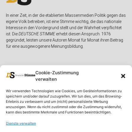
In einer Zeit, in der die etablierten Massenmedien Politik gegen das
eigene Volk betreiben, ist eine Stimme wichtig, die das nationale
Interesse in den Vordergrund stellt und der Wahrheit verpflichtet
ist. Die
DEUTSCHE STIMME
erhebt diesen Anspruch. 1976
gegründet, leisten unsere Autoren Monat für Monat ihren Beitrag
für eine ausgewogenere Meinungsbildung.
Cookie-Zustimmung
verwalten
Unser Magazin
Rubriken
Rechtliches
Wir verwenden Technologien wie Cookies, um Geräteinformationen zu
speichern und/oder darauf zuzugreifen. Wir tun dies, um das Browsing-
Spenden
Deutschland
Rechtliche Hinweise
Erlebnis zu verbessern und um (nicht) personalisierte Werbung
anzuzeigen. Wenn du nicht zustimmst oder die Zustimmung widerrufst,
Ausgaben
Ausland
Impressum
kann dies bestimmte Merkmale und Funktionen beeinträchtigen.
DS-TV
Gespräch
Datenschutzerklärung
Abonnieren
Opposition
Dienste verwalten
Rundbrief
Panorama