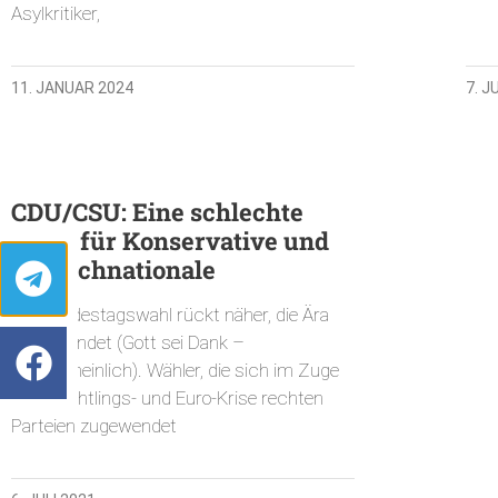
Asylkritiker,
11. JANUAR 2024
7. J
CDU/CSU: Eine schlechte
Wahl für Konservative und
Deutschnationale
Die Bundestagswahl rückt näher, die Ära
Merkel endet (Gott sei Dank –
wahrscheinlich). Wähler, die sich im Zuge
von Flüchtlings- und Euro-Krise rechten
Parteien zugewendet