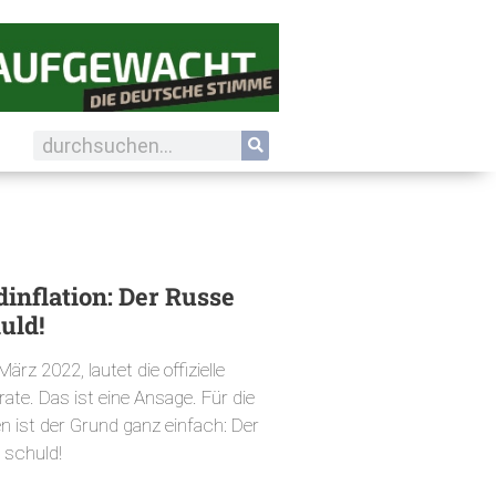
inflation: Der Russe
huld!
ärz 2022, lautet die offizielle
srate. Das ist eine Ansage. Für die
n ist der Grund ganz einfach: Der
 schuld!