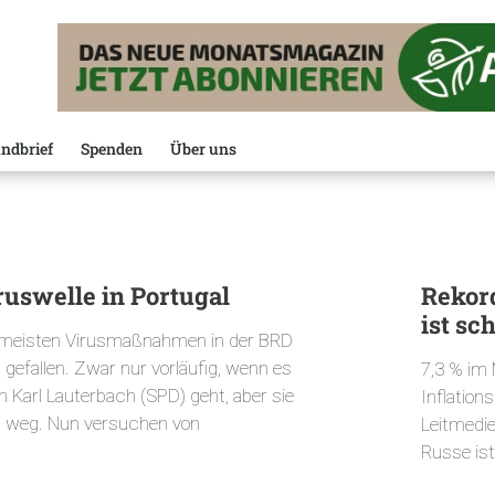
ndbrief
Spenden
Über uns
ruswelle in Portugal
Rekord
ist sc
 meisten Virusmaßnahmen in der BRD
 gefallen. Zwar nur vorläufig, wenn es
7,3 % im M
h Karl Lauterbach (SPD) geht, aber sie
Inflation
d weg. Nun versuchen von
Leitmedie
Russe ist