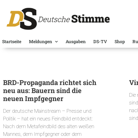
Startseite
Meldungen
Ausgaben
DS-TV
Shop
Ru
BRD-Propaganda richtet sich
Vi
neu aus: Bauern sind die
Die
neuen Impfgegner
sind
nac
Der deutsche Mainstream – Presse und
sin
Politik – hat ein neues Feindbild entdeckt:
Nach dem Metafeindbild des alten weißen
Mannes, dem Impfgegner oder dem