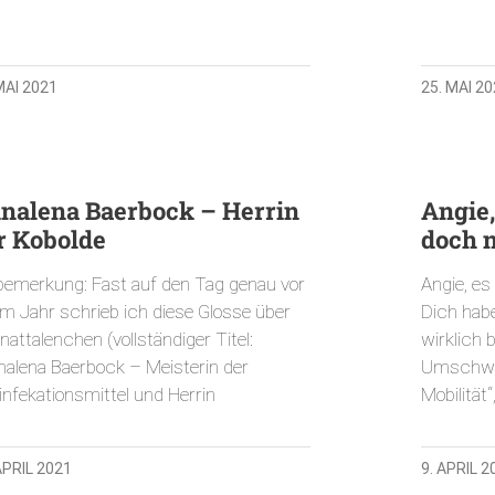
MAI 2021
25. MAI 2
nalena Baerbock – Herrin
Angie,
r Kobolde
doch n
bemerkung: Fast auf den Tag genau vor
Angie, es
em Jahr schrieb ich diese Glosse über
Dich habe
attalenchen (vollständiger Titel:
wirklich 
nalena Baerbock – Meisterin der
Umschwei
infekationsmittel und Herrin
Mobilität“
APRIL 2021
9. APRIL 2