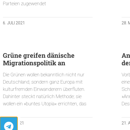
Parteien zugewendet
6. JULI 2021
28. 
Grüne greifen dänische
An
Migrationspolitik an
de
Die Grünen wollen bekanntlich nicht nur
Vor
Deutschland, sondern ganz Europa mit
ein
kulturfremden Einwanderern überfluten.
Schn
Dahinter steckt natürlich Methode; sie
»An
wollen ein »buntes Utopia« errichten, das
Des
4. MAI 2021
21. 