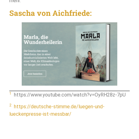
mehr.
Sascha von Aichfriede:
1
https://www.youtube.com/watch?v=OyRH28z-7pU
2
https://deutsche-stimme.de/luegen-und-
lueckenpresse-ist-messbar/