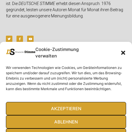
ist. Die
DEUTSCHE STIMME
erhebt diesen Anspruch. 1976
gegründet, leisten unsere Autoren Monat für Monat ihren Beitrag
für eine ausgewogenere Meinungsbildung.
Cookie-Zustimmung
verwalten
Unser Magazin
Rubriken
Rechtliches
Wir verwenden Technologien wie Cookies, um Geräteinformationen zu
Spenden
Deutschland
Rechtliche Hinweise
speichern und/oder darauf zuzugreifen. Wir tun dies, um das Browsing-
Ausgaben
Ausland
Impressum
Erlebnis zu verbessern und um (nicht) personalisierte Werbung
anzuzeigen. Wenn du nicht zustimmst oder die Zustimmung widerrufst,
DS-TV
Gespräch
Datenschutzerklärung
kann dies bestimmte Merkmale und Funktionen beeinträchtigen.
Abonnieren
Opposition
Rundbrief
Panorama
Über uns
Feuilleton
AKZEPTIEREN
Intern
ABLEHNEN