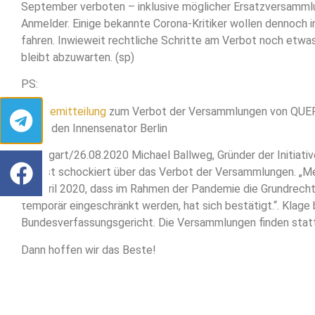
September verboten – inklusive möglicher Ersatzversamml
Anmelder. Einige bekannte Corona-Kritiker wollen dennoch i
fahren. Inwieweit rechtliche Schritte am Verbot noch etwa
bleibt abzuwarten. (sp)
PS:
Pressemitteilung
zum Verbot der Versammlungen von QU
durch den Innensenator Berlin
Stuttgart/26.08.2020 Michael Ballweg, Gründer der Initia
711 ist schockiert über das Verbot der Versammlungen. „M
im April 2020, dass im Rahmen der Pandemie die Grundrecht
temporär eingeschränkt werden, hat sich bestätigt.“. Klage
Bundesverfassungsgericht. Die Versammlungen finden statt
Dann hoffen wir das Beste!