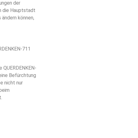
ungen der
n die Hauptstadt
s ändern können,
ERDENKEN-711
tive QUERDENKEN-
eine Befürchtung
e nicht nur
 beim
.