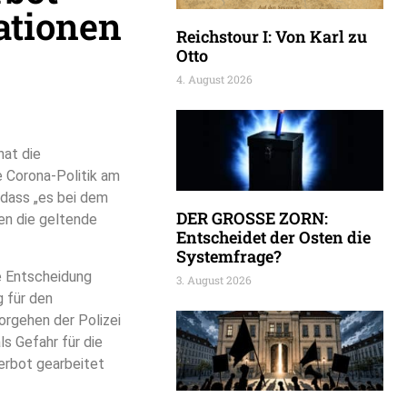
ationen
Reichstour I: Von Karl zu
Otto
4. August 2026
at die
Corona-Politik am
 dass „es bei dem
DER GROSSE ZORN:
en die geltende
Entscheidet der Osten die
Systemfrage?
ne Entscheidung
3. August 2026
 für den
orgehen der Polizei
s Gefahr für die
erbot gearbeitet