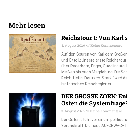
Mehr lesen
Reichstour I: Von Karl 
4. August 2026
Keine Kommentare
Auf den Spuren von Karl dem Großen, 
und Otto I.: Unsere erste Reichstou
über Paderborn, Enger, Quedlinburg
Meißen bis nach Magdeburg. Die So
Reich. Heilig. Deutsch. Stark.“ wird 
historischen Reisebegleiter.
DER GROSSE ZORN: Ent
Osten die Systemfrage
3. August 2026
Keine Kommentare
Der Osten steht vor einem politisch
Sprengkraft. Die neue AUFGEWACHT