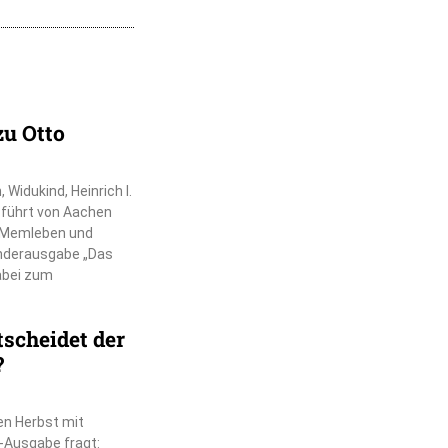
zu Otto
Widukind, Heinrich I.
r führt von Aachen
, Memleben und
nderausgabe „Das
dabei zum
scheidet der
?
en Herbst mit
-Ausgabe fragt: