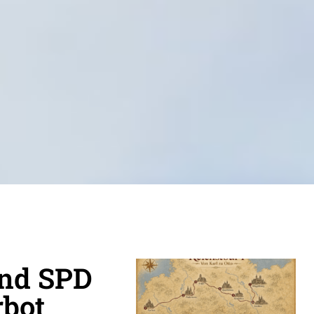
und SPD
rbot