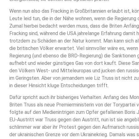
Wenn nun also das Fracking in Großbritannien erlaubt ist, kö
Leute leid tun, die in der Nähe wohnen, wenn die Regierung 
Zumal hierbei bedacht werden muss, dass die Briten Anfäng
Fracking sind, während die USA jahrelange Erfahrung damit 
trotzdem zu Schäden an der Natur kommt. Man kann sich al
die britischen Völker erwartet. Viel sinnvoller wäre es, wenn 
Regierung (und ebenso die BRD-Regierung) die Sanktionen
aufhebt und wieder günstiges Gas von dort kauft. Diese S
den Völkern West- und Mitteleuropas und jucken den russis
im Geringsten. Aber von jemandem wie Liz Truss ist nicht zu
in dieser Hinsicht kluge Entscheidungen trifft.
Dafür spricht auch ihr bisheriges Verhalten. Anfang des M
Briten Truss als neue Premierministerin von der Torypartei 
folgte auf den Medienintrigen zum Opfer gefallenen Boris 
EU-Austritt war Truss gegen den Austritt, nun ist sie angebl
schlimmer war aber ihr Protest gegen den Aufmarsch russi
der ukrainischen Grenze vor dem Ukrainekrieg. Damals was s