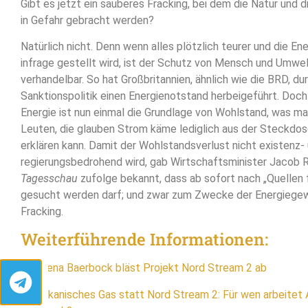
Gibt es jetzt ein sauberes Fracking, bei dem die Natur und 
in Gefahr gebracht werden?
Natürlich nicht. Denn wenn alles plötzlich teurer und die E
infrage gestellt wird, ist der Schutz von Mensch und Umwel
verhandelbar. So hat Großbritannien, ähnlich wie die BRD, du
Sanktionspolitik einen Energienotstand herbeigeführt. Doc
Energie ist nun einmal die Grundlage von Wohlstand, was ma
Leuten, die glauben Strom käme lediglich aus der Steckdose,
erklären kann. Damit der Wohlstandsverlust nicht existenz-
regierungsbedrohend wird, gab Wirtschaftsminister Jacob
Tagesschau
zufolge bekannt, dass ab sofort nach „Quellen 
gesucht werden darf; und zwar zum Zwecke der Energiege
Fracking.
Weiterführende Informationen:
Annalena Baerbock bläst Projekt Nord Stream 2 ab
Amerikanisches Gas statt Nord Stream 2: Für wen arbeitet