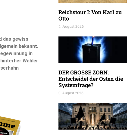
Reichstour I: Von Karl zu
Otto
4. August 2026
nd das gewiss
llgemein bekannt.
iegewinnung in
 hinterher Wähler
sserhahn
DER GROSSE ZORN:
Entscheidet der Osten die
Systemfrage?
3. August 2026