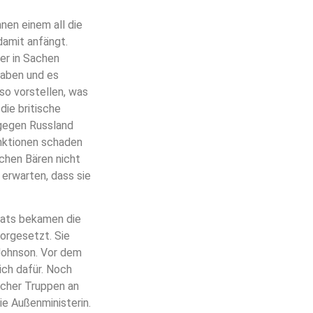
nnen einem all die
damit anfängt.
er in Sachen
haben und es
so vorstellen, was
die britische
 gegen Russland
anktionen schaden
chen Bären nicht
 erwarten, dass sie
onats bekamen die
vorgesetzt. Sie
Johnson. Vor dem
ich dafür. Noch
scher Truppen an
ie Außenministerin.