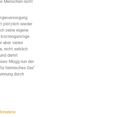
die Menschen nicht
nergieversorgung
t plötzlich wieder
rch seine eigene
h kostengünstige
n aber vielen
 nicht wirklich
 und damit
 Rees-Mogg nun der
für heimisches Gas“
winnung durch
 Annalena