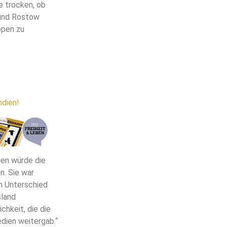
e trocken, ob
 und Rostow
ppen zu
ndien!
ien würde die
n. Sie war
n Unterschied
sland
hkeit, die die
dien weitergab.“