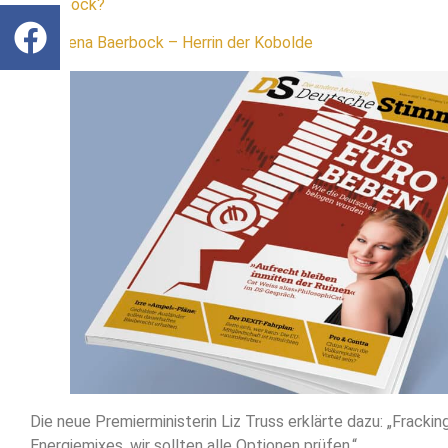
Baerbock?
Annalena Baerbock – Herrin der Kobolde
Die neue Premierministerin Liz Truss erklärte dazu: „Fracking
Energiemixes, wir sollten alle Optionen prüfen.“