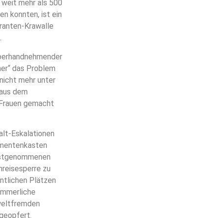
 weit mehr als 500
n konnten, ist ein
granten-Krawalle
.
überhandnehmender
ner“ das Problem
 nicht mehr unter
 aus dem
 Frauen gemacht
alt-Eskalationen
rumentenkasten
 festgenommenen
nreisesperre zu
entlichen Plätzen
kümmerliche
weltfremden
 geopfert.