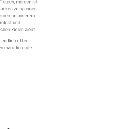
“ durch, morgen ist
 Rücken zu springen
dament in unserem
rmlost und
chen Zielen dient.
 endlich offen
gen marodierende