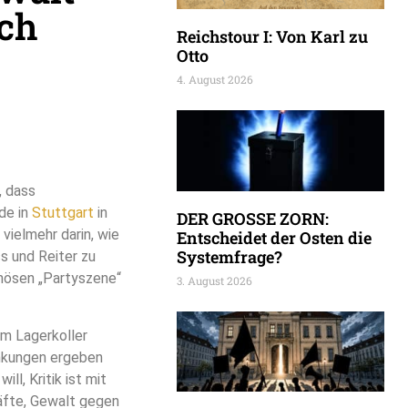
ich
Reichstour I: Von Karl zu
Otto
4. August 2026
, dass
de in
Stuttgart
in
DER GROSSE ZORN:
vielmehr darin, wie
Entscheidet der Osten die
Systemfrage?
s und Reiter zu
inösen „Partyszene“
3. August 2026
em Lagerkoller
änkungen ergeben
l, Kritik ist mit
äfte, Gewalt gegen