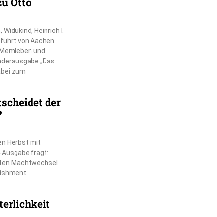
zu Otto
Widukind, Heinrich I.
r führt von Aachen
, Memleben und
nderausgabe „Das
dabei zum
scheidet der
?
en Herbst mit
-Ausgabe fragt:
chten Machtwechsel
lishment
erlichkeit