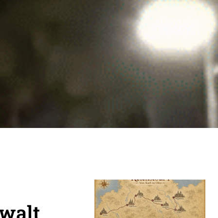
n
ewalt