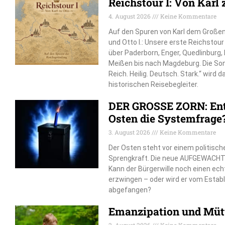
Reichstour I: Von Karl 
4. August 2026
Keine Kommentare
Auf den Spuren von Karl dem Großen, 
und Otto I.: Unsere erste Reichstou
über Paderborn, Enger, Quedlinburg
Meißen bis nach Magdeburg. Die So
Reich. Heilig. Deutsch. Stark.“ wird 
historischen Reisebegleiter.
DER GROSSE ZORN: Ent
Osten die Systemfrage
3. August 2026
Keine Kommentare
Der Osten steht vor einem politisch
Sprengkraft. Die neue AUFGEWACHT
Kann der Bürgerwille noch einen e
erzwingen – oder wird er vom Estab
abgefangen?
Emanzipation und Mütt