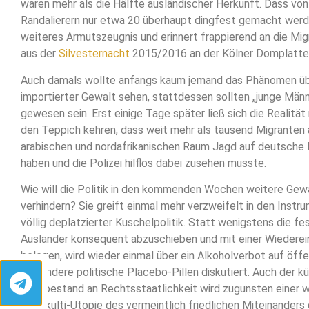
waren mehr als die Hälfte ausländischer Herkunft. Dass von
Randalierern nur etwa 20 überhaupt dingfest gemacht werde
weiteres Armutszeugnis und erinnert frappierend an die Mi
aus der
Silvesternacht
2015/2016 an der Kölner Domplatte
Auch damals wollte anfangs kaum jemand das Phänomen 
importierter Gewalt sehen, stattdessen sollten „junge Män
gewesen sein. Erst einige Tage später ließ sich die Realität
den Teppich kehren, dass weit mehr als tausend Migranten
arabischen und nordafrikanischen Raum Jagd auf deutsche
haben und die Polizei hilflos dabei zusehen musste.
Wie will die Politik in den kommenden Wochen weitere Gew
verhindern? Sie greift einmal mehr verzweifelt in den Inst
völlig deplatzierter Kuschelpolitik. Statt wenigstens die
Ausländer konsequent abzuschieben und mit einer Wiederei
belegen, wird wieder einmal über ein Alkoholverbot auf öff
und andere politische Placebo-Pillen diskutiert. Auch der 
Restbestand an Rechtsstaatlichkeit wird zugunsten einer 
Multikulti-Utopie des vermeintlich friedlichen Miteinanders