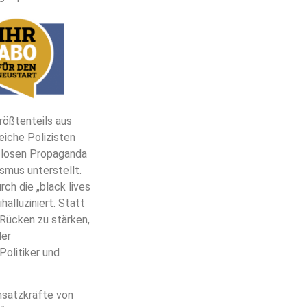
rößtenteils aus
eiche Polizisten
gslosen Propaganda
smus unterstellt.
ch die „black lives
alluziniert. Statt
Rücken zu stärken,
der
Politiker und
nsatzkräfte von