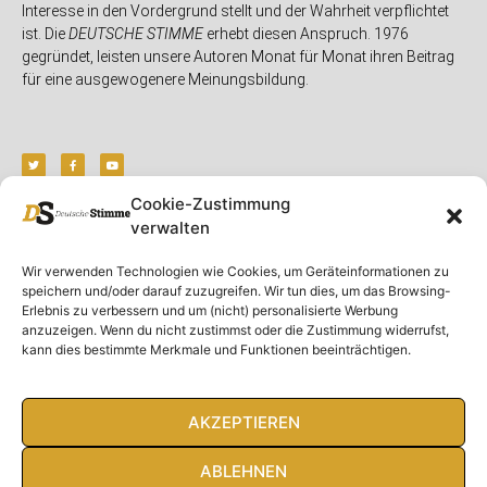
Interesse in den Vordergrund stellt und der Wahrheit verpflichtet
ist. Die
DEUTSCHE STIMME
erhebt diesen Anspruch. 1976
gegründet, leisten unsere Autoren Monat für Monat ihren Beitrag
für eine ausgewogenere Meinungsbildung.
Cookie-Zustimmung
verwalten
Unser Magazin
Rubriken
Rechtliches
Wir verwenden Technologien wie Cookies, um Geräteinformationen zu
Spenden
Deutschland
Rechtliche Hinweise
speichern und/oder darauf zuzugreifen. Wir tun dies, um das Browsing-
Ausgaben
Ausland
Impressum
Erlebnis zu verbessern und um (nicht) personalisierte Werbung
anzuzeigen. Wenn du nicht zustimmst oder die Zustimmung widerrufst,
DS-TV
Gespräch
Datenschutzerklärung
kann dies bestimmte Merkmale und Funktionen beeinträchtigen.
Abonnieren
Opposition
Rundbrief
Panorama
Über uns
Feuilleton
AKZEPTIEREN
Intern
ABLEHNEN