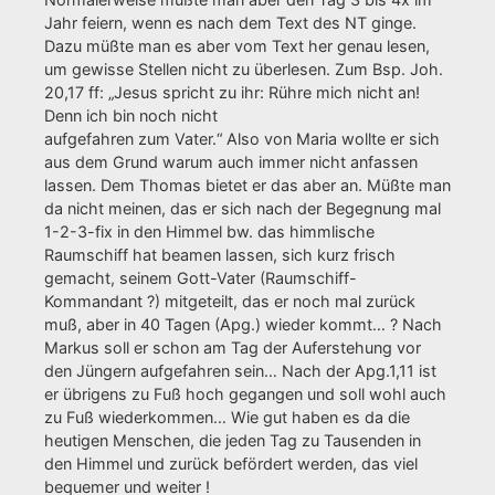
Jahr feiern, wenn es nach dem Text des NT ginge.
Dazu müßte man es aber vom Text her genau lesen,
um gewisse Stellen nicht zu überlesen. Zum Bsp. Joh.
20,17 ff: „Jesus spricht zu ihr: Rühre mich nicht an!
Denn ich bin noch nicht
aufgefahren zum Vater.“ Also von Maria wollte er sich
aus dem Grund warum auch immer nicht anfassen
lassen. Dem Thomas bietet er das aber an. Müßte man
da nicht meinen, das er sich nach der Begegnung mal
1-2-3-fix in den Himmel bw. das himmlische
Raumschiff hat beamen lassen, sich kurz frisch
gemacht, seinem Gott-Vater (Raumschiff-
Kommandant ?) mitgeteilt, das er noch mal zurück
muß, aber in 40 Tagen (Apg.) wieder kommt… ? Nach
Markus soll er schon am Tag der Auferstehung vor
den Jüngern aufgefahren sein… Nach der Apg.1,11 ist
er übrigens zu Fuß hoch gegangen und soll wohl auch
zu Fuß wiederkommen… Wie gut haben es da die
heutigen Menschen, die jeden Tag zu Tausenden in
den Himmel und zurück befördert werden, das viel
bequemer und weiter !