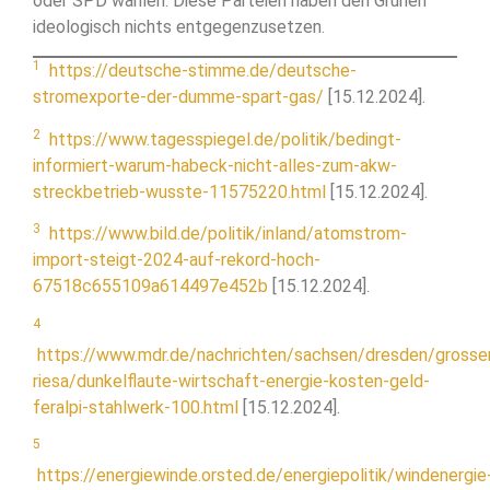
oder SPD wählen. Diese Parteien haben den Grünen
ideologisch nichts entgegenzusetzen.
1
https://deutsche-stimme.de/deutsche-
stromexporte-der-dumme-spart-gas/
[15.12.2024].
2
https://www.tagesspiegel.de/politik/bedingt-
informiert-warum-habeck-nicht-alles-zum-akw-
streckbetrieb-wusste-11575220.html
[15.12.2024].
3
https://www.bild.de/politik/inland/atomstrom-
import-steigt-2024-auf-rekord-hoch-
67518c655109a614497e452b
[15.12.2024].
4
https://www.mdr.de/nachrichten/sachsen/dresden/grosse
riesa/dunkelflaute-wirtschaft-energie-kosten-geld-
feralpi-stahlwerk-100.html
[15.12.2024].
5
https://energiewinde.orsted.de/energiepolitik/windenergie