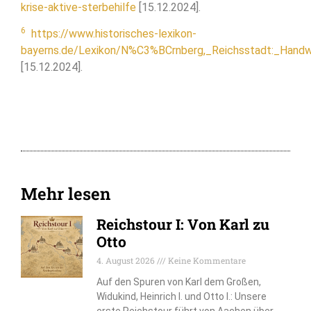
krise-aktive-sterbehilfe
[15.12.2024].
6
https://www.historisches-lexikon-
bayerns.de/Lexikon/N%C3%BCrnberg,_Reichsstadt:_Hand
[15.12.2024].
Mehr lesen
Reichstour I: Von Karl zu
Otto
4. August 2026
Keine Kommentare
Auf den Spuren von Karl dem Großen,
Widukind, Heinrich I. und Otto I.: Unsere
erste Reichstour führt von Aachen über