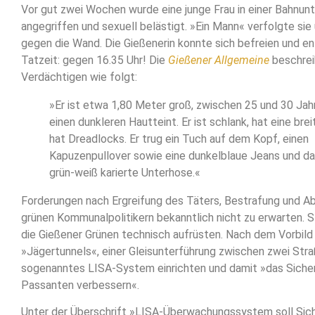
Vor gut zwei Wochen wurde eine junge Frau in einer Bahnun
angegriffen und sexuell belästigt. »Ein Mann« verfolgte sie
gegen die Wand. Die Gießenerin konnte sich befreien und 
Tatzeit: gegen 16.35 Uhr! Die
Gießener Allgemeine
beschrei
Verdächtigen wie folgt:
»Er ist etwa 1,80 Meter groß, zwischen 25 und 30 Jahr
einen dunkleren Hautteint. Er ist schlank, hat eine bre
hat Dreadlocks. Er trug ein Tuch auf dem Kopf, einen
Kapuzenpullover sowie eine dunkelblaue Jeans und da
grün-weiß karierte Unterhose.«
Forderungen nach Ergreifung des Täters, Bestrafung und A
grünen Kommunalpolitikern bekanntlich nicht zu erwarten. 
die Gießener Grünen technisch aufrüsten. Nach dem Vorbil
»Jägertunnels«, einer Gleisunterführung zwischen zwei Straß
sogenanntes LISA-System einrichten und damit »das Sicher
Passanten verbessern«.
Unter der Überschrift »LISA-Überwachungssystem soll Sich