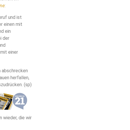
ine
:
ruf und ist
r einen mit
nd ein
i der
und
mit einer
on abschrecken
auen herfallen,
szudrücken. (sp)
n wieder, die wir