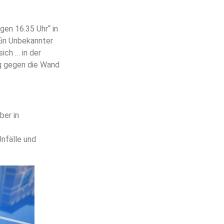
en 16.35 Uhr“ in
 Ein Unbekannter
ich … in der
ng gegen die Wand
ber in
nfälle und