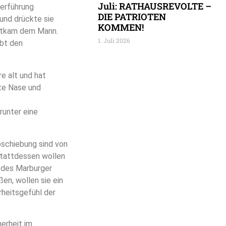
Juli: RATHAUSREVOLTE –
terführung
DIE PATRIOTEN
 und drückte sie
KOMMEN!
entkam dem Mann.
1. Juli 2026
bt den
e alt und hat
ite Nase und
runter eine
bschiebung sind von
Stattdessen wollen
d des Marburger
en, wollen sie ein
heitsgefühl der
erheit im