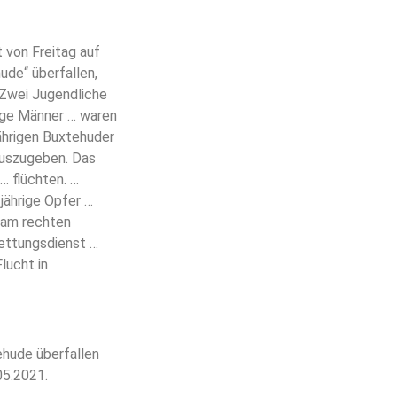
 von Freitag auf
ude“ überfallen,
 Zwei Jugendliche
unge Männer … waren
ährigen Buxtehuder
auszugeben. Das
… flüchten. …
jährige Opfer …
 am rechten
Rettungsdienst …
lucht in
ehude überfallen
05.2021.