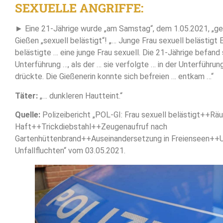
SEXUELLE ANGRIFFE:
► Eine 21-Jährige wurde „am Samstag“, dem 1.05.2021, „geg
Gießen „sexuell belästigt“! „… Junge Frau sexuell belästigt
belästigte … eine junge Frau sexuell. Die 21-Jährige befand s
Unterführung …, als der … sie verfolgte … in der Unterführu
drückte. Die Gießenerin konnte sich befreien … entkam …“
Täter:
„… dunkleren Hautteint.“
Quelle:
Polizeibericht „POL-GI: Frau sexuell belästigt++Räu
Haft++Trickdiebstahl++Zeugenaufruf nach
Gartenhüttenbrand++Auseinandersetzung in Freienseen++U
Unfallfluchten“ vom 03.05.2021.