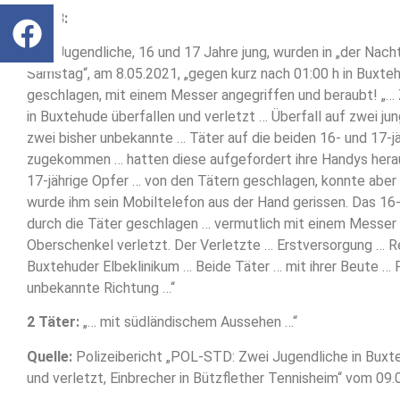
RAUB:
► 2 Jugendliche, 16 und 17 Jahre jung, wurden in „der Nacht
Samstag“, am 8.05.2021, „gegen kurz nach 01:00 h in Buxteh
geschlagen, mit einem Messer angegriffen und beraubt! „…
in Buxtehude überfallen und verletzt … Überfall auf zwei j
zwei bisher unbekannte … Täter auf die beiden 16- und 17-j
zugekommen … hatten diese aufgefordert ihre Handys her
17-jährige Opfer … von den Tätern geschlagen, konnte aber 
wurde ihm sein Mobiltelefon aus der Hand gerissen. Das 16-
durch die Täter geschlagen … vermutlich mit einem Messer
Oberschenkel verletzt. Der Verletzte … Erstversorgung … 
Buxtehuder Elbeklinikum … Beide Täter … mit ihrer Beute … F
unbekannte Richtung …“
2 Täter:
„… mit südländischem Aussehen …“
Quelle:
Polizeibericht „POL-STD: Zwei Jugendliche in Buxt
und verletzt, Einbrecher in Bützflether Tennisheim“ vom 09.