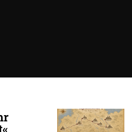
hr
t«