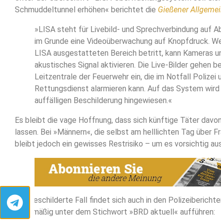
Schmuddeltunnel erhöhen« berichtet die
Gießener Allgeme
»LISA steht für Livebild- und Sprechverbindung auf Ab
im Grunde eine Videoüberwachung auf Knopfdruck. We
LISA ausgestatteten Bereich betritt, kann Kameras u
akustisches Signal aktivieren. Die Live-Bilder gehen be
Leitzentrale der Feuerwehr ein, die im Notfall Polizei 
Rettungsdienst alarmieren kann. Auf das System wird 
auffälligen Beschilderung hingewiesen.«
Es bleibt die vage Hoffnung, dass sich künftige Täter dav
lassen. Bei »Männern«, die selbst am helllichten Tag über Fr
bleibt jedoch ein gewisses Restrisiko – um es vorsichtig au
Der geschilderte Fall findet sich auch in den Polizeiberichte
regelmäßig unter dem Stichwort »BRD aktuell« aufführen: