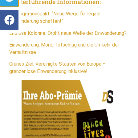
Weiterführende Informationen:
EU-Migrationspakt: “Neue Wege für legale
Einwanderung schaffen!”
Endlose Kolonne: Droht neue Welle der Einwanderung?
Einwanderung: Mord, Totschlag und die Umkehr der
Verhältnisse
Grünes Ziel: Vereinigte Staaten von Europa –
grenzenlose Einwanderung inklusive!