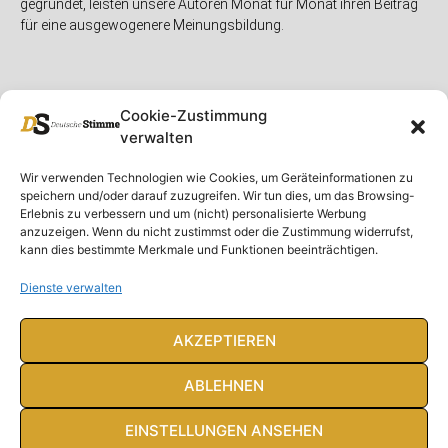
gegründet, leisten unsere Autoren Monat für Monat ihren Beitrag
für eine ausgewogenere Meinungsbildung.
Cookie-Zustimmung
verwalten
Unser Magazin
Rubriken
Rechtliches
Wir verwenden Technologien wie Cookies, um Geräteinformationen zu
speichern und/oder darauf zuzugreifen. Wir tun dies, um das Browsing-
Spenden
Deutschland
Rechtliche Hinweise
Erlebnis zu verbessern und um (nicht) personalisierte Werbung
anzuzeigen. Wenn du nicht zustimmst oder die Zustimmung widerrufst,
Ausgaben
Ausland
Impressum
kann dies bestimmte Merkmale und Funktionen beeinträchtigen.
DS-TV
Gespräch
Datenschutzerklärung
Abonnieren
Opposition
Dienste verwalten
Rundbrief
Panorama
Über uns
Feuilleton
AKZEPTIEREN
Intern
ABLEHNEN
EINSTELLUNGEN ANSEHEN
© Deutsche Stimme 2020. Alle Rechte vorbehalten