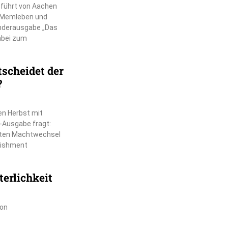
r führt von Aachen
, Memleben und
nderausgabe „Das
dabei zum
scheidet der
?
en Herbst mit
-Ausgabe fragt:
chten Machtwechsel
lishment
erlichkeit
ion