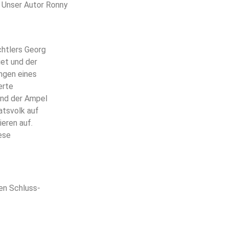
t. Unser Autor Ronny
htlers Georg
et und der
ngen eines
erte
 und der Ampel
aatsvolk auf
ieren auf.
ese
den Schluss-