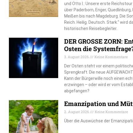
und Otto I.: Unsere erste Reichstou
über Paderborn, Enger, Quedlinburg
Meißen bis nach Magdeburg. Die So
Reich. Heilig. Deutsch. Stark.“ wird 
historischen Reisebegleiter.
DER GROSSE ZORN: Ent
Osten die Systemfrage
3. August 2026
Keine Kommentare
Der Osten steht vor einem politisch
Sprengkraft. Die neue AUFGEWACHT
Kann der Bürgerwille noch einen e
erzwingen – oder wird er vom Estab
abgefangen?
Emanzipation und Mütt
2. August 2026
Keine Kommentare
Über die Auswüchse der Emanzipat