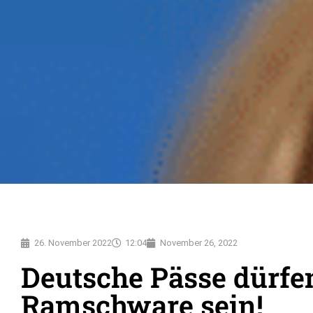
26. November 2022
12:04
November 26, 2022
Deutsche Pässe dürfe
Ramschware sein!