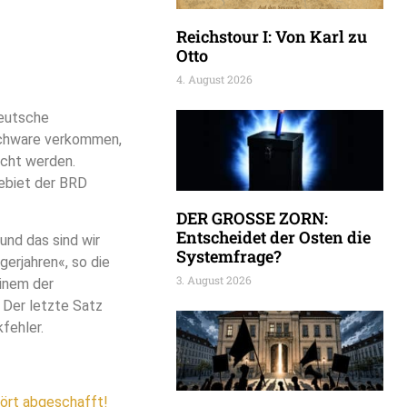
Reichstour I: Von Karl zu
Otto
4. August 2026
deutsche
schware verkommen,
acht werden.
Gebiet der BRD
DER GROSSE ZORN:
Entscheidet der Osten die
und das sind wir
Systemfrage?
gerjahren«, so die
3. August 2026
einem der
 Der letzte Satz
fehler.
hört abgeschafft!