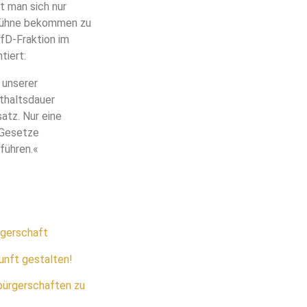
t man sich nur
e Bühne bekommen zu
AfD-Fraktion im
tiert:
 unserer
nthaltsdauer
satz. Nur eine
 Gesetze
führen.«
rgerschaft
unft gestalten!
bürgerschaften zu