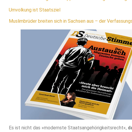
Umvolkung ist Staatsziel
Muslimbrüder breiten sich in Sachsen aus – der Verfassung
Es ist nicht das »modernste Staatsangehörigkeitsrecht«,
d