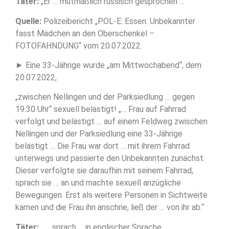
Täter:
„Er … mutmaßlich russisch gesprochen …“
Quelle:
Polizeibericht „POL-E: Essen: Unbekannter
fasst Mädchen an den Oberschenkel –
FOTOFAHNDUNG“ vom 20.07.2022.
► Eine 33-Jährige wurde „am Mittwochabend“, dem
20.07.2022,
„zwischen Nellingen und der Parksiedlung … gegen
19.30 Uhr“ sexuell belästigt! „… Frau auf Fahrrad
verfolgt und belästigt … auf einem Feldweg zwischen
Nellingen und der Parksiedlung eine 33-Jährige
belästigt … Die Frau war dort … mit ihrem Fahrrad
unterwegs und passierte den Unbekannten zunächst.
Dieser verfolgte sie daraufhin mit seinem Fahrrad,
sprach sie … an und machte sexuell anzügliche
Bewegungen. Erst als weitere Personen in Sichtweite
kamen und die Frau ihn anschrie, ließ der … von ihr ab.“
Täter:
„…, sprach … in englischer Sprache …