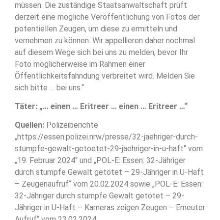
müssen. Die zuständige Staatsanwaltschaft prüft
derzeit eine mögliche Veröffentlichung von Fotos der
potentiellen Zeugen, um diese zu ermitteln und
vernehmen zu können. Wir appellieren daher nochmal
auf diesem Wege sich bei uns zu melden, bevor Ihr
Foto möglicherweise im Rahmen einer
Öffentlichkeitsfahndung verbreitet wird. Melden Sie
sich bitte … bei uns.“
Täter: „… einen … Eritreer … einen … Eritreer …“
Quellen:
Polizeiberichte
„https://essen.polizei.nrw/presse/32-jaehriger-durch-
stumpfe-gewalt-getoetet-29-jaehriger-in-u-haft“ vom
„19. Februar 2024“ und „POL-E: Essen: 32-Jähriger
durch stumpfe Gewalt getötet – 29-Jähriger in U-Haft
– Zeugenaufruf“ vom 20.02.2024 sowie „POL-E: Essen:
32-Jähriger durch stumpfe Gewalt getötet – 29-
Jähriger in U-Haft – Kameras zeigen Zeugen – Erneuter
Aufruf“ vom 23.02.2024.