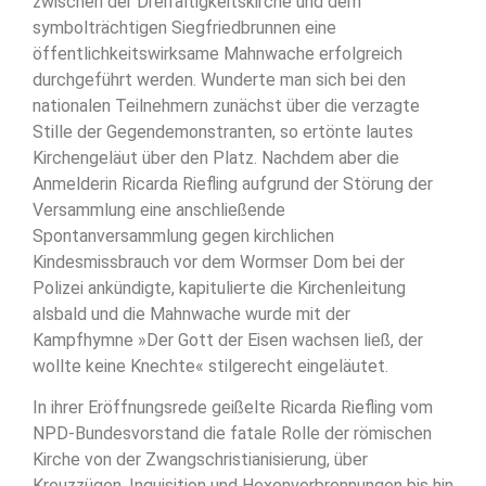
zwischen der Dreifaltigkeitskirche und dem
symbolträchtigen Siegfriedbrunnen eine
öffentlichkeitswirksame Mahnwache erfolgreich
durchgeführt werden. Wunderte man sich bei den
nationalen Teilnehmern zunächst über die verzagte
Stille der Gegendemonstranten, so ertönte lautes
Kirchengeläut über den Platz. Nachdem aber die
Anmelderin Ricarda Riefling aufgrund der Störung der
Versammlung eine anschließende
Spontanversammlung gegen kirchlichen
Kindesmissbrauch vor dem Wormser Dom bei der
Polizei ankündigte, kapitulierte die Kirchenleitung
alsbald und die Mahnwache wurde mit der
Kampfhymne »Der Gott der Eisen wachsen ließ, der
wollte keine Knechte« stilgerecht eingeläutet.
In ihrer Eröffnungsrede geißelte Ricarda Riefling vom
NPD-Bundesvorstand die fatale Rolle der römischen
Kirche von der Zwangschristianisierung, über
Kreuzzügen, Inquisition und Hexenverbrennungen bis hin