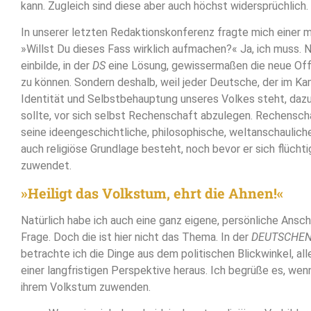
kann. Zugleich sind diese aber auch höchst widersprüchlich.
In unserer letzten Redaktionskonferenz fragte mich einer 
»Willst Du dieses Fass wirklich aufmachen?« Ja, ich muss. Ni
einbilde, in der
DS
eine Lösung, gewissermaßen die neue Off
zu können. Sondern deshalb, weil jeder Deutsche, der im Ka
Identität und Selbstbehauptung unseres Volkes steht, dazu 
sollte, vor sich selbst Rechenschaft abzulegen. Rechenscha
seine ideengeschichtliche, philosophische, weltanschauliche
auch religiöse Grundlage besteht, noch bevor er sich flüchti
zuwendet.
»Heiligt das Volkstum, ehrt die Ahnen!«
Natürlich habe ich auch eine ganz eigene, persönliche Ansc
Frage. Doch die ist hier nicht das Thema. In der
DEUTSCHEN
betrachte ich die Dinge aus dem politischen Blickwinkel, all
einer langfristigen Perspektive heraus. Ich begrüße es, we
ihrem Volkstum zuwenden.