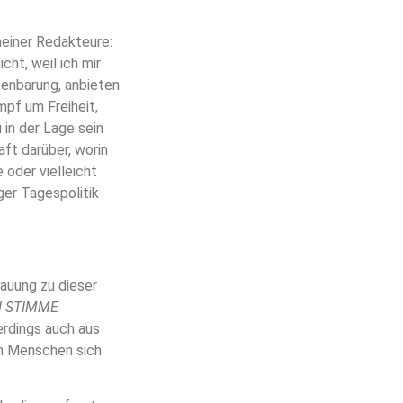
meiner Redakteure:
cht, weil ich mir
enbarung, anbieten
mpf um Freiheit,
in der Lage sein
ft darüber, worin
 oder vielleicht
ger Tagespolitik
hauung zu dieser
 STIMME
erdings auch aus
nn Menschen sich