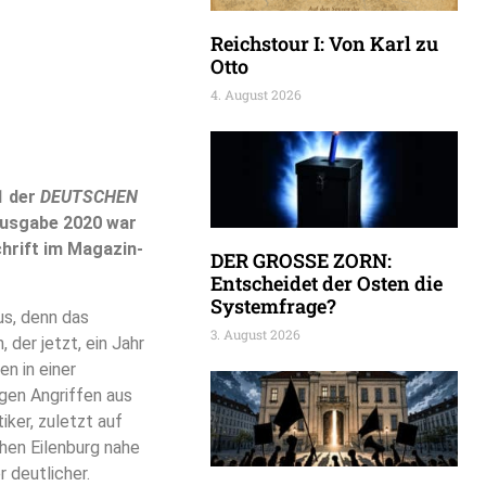
Reichstour I: Von Karl zu
Otto
4. August 2026
1 der
DEUTSCHEN
-Ausgabe 2020 war
chrift im Magazin-
DER GROSSE ZORN:
Entscheidet der Osten die
Systemfrage?
us, denn das
3. August 2026
 der jetzt, ein Jahr
en in einer
gen Angriffen aus
iker, zuletzt auf
hen Eilenburg nahe
r deutlicher.