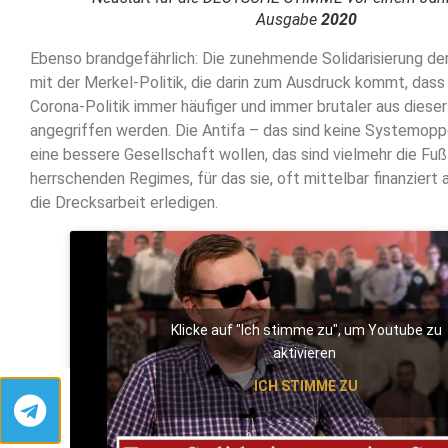
Ausgabe
2020
Ebenso brandgefährlich: Die zunehmende Solidarisierung de
mit der Merkel-Politik, die darin zum Ausdruck kommt, dass 
Corona-Politik immer häufiger und immer brutaler aus diese
angegriffen werden. Die Antifa – das sind keine Systemoppo
eine bessere Gesellschaft wollen, das sind vielmehr die Fu
herrschenden Regimes, für das sie, oft mittelbar finanziert
die Drecksarbeit erledigen.
Klicke auf "Ich stimme zu", um Youtube zu
aktivieren
ICH STIMME ZU