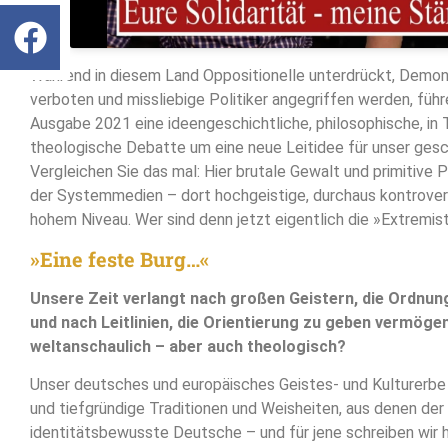
Während in diesem Land Oppositionelle unterdrückt, Demon
verboten und missliebige Politiker angegriffen werden, führen
Ausgabe 2021 eine ideengeschichtliche, philosophische, in 
theologische Debatte um eine neue Leitidee für unser ges
Vergleichen Sie das mal: Hier brutale Gewalt und primitive
der Systemmedien – dort hochgeistige, durchaus kontrove
hohem Niveau. Wer sind denn jetzt eigentlich die »Extremis
»Eine feste Burg…«
Unsere Zeit verlangt nach großen Geistern, die Ordnun
und nach Leitlinien, die Orientierung zu geben vermögen.
weltanschaulich – aber auch theologisch?
Unser deutsches und europäisches Geistes- und Kulturerbe 
und tiefgründige Traditionen und Weisheiten, aus denen der
identitätsbewusste Deutsche – und für jene schreiben wir 