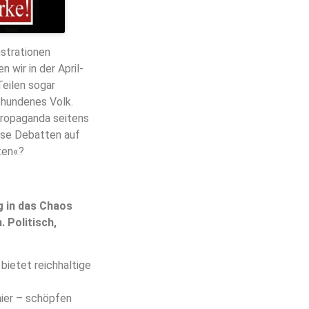
strationen
 wir in der April-
Teilen sogar
chundenes Volk.
 Propaganda seitens
rse Debatten auf
ten«?
g in das Chaos
 Politisch,
bietet reichhaltige
hier – schöpfen