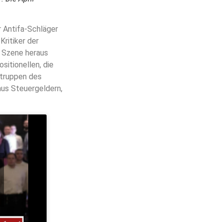
r Antifa-Schläger
Kritiker der
r Szene heraus
sitionellen, die
ßtruppen des
 aus Steuergeldern,