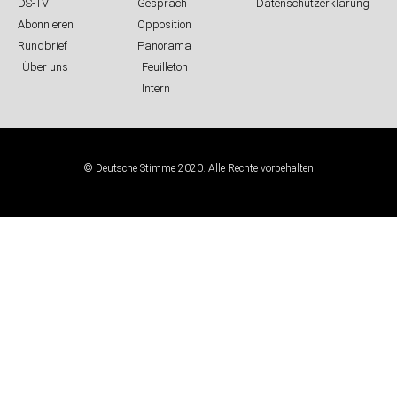
DS-TV
Gespräch
Datenschutzerklärung
Abonnieren
Opposition
Rundbrief
Panorama
Über uns
Feuilleton
Intern
© Deutsche Stimme 2020. Alle Rechte vorbehalten