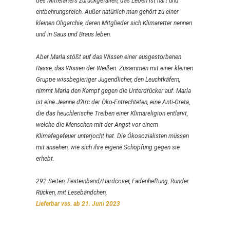
des Mittelalters zurückgefallen, das Leben ist hart und
entbehrungsreich. Außer natürlich man gehört zu einer
kleinen Oligarchie, deren Mitglieder sich Klimaretter nennen
und in Saus und Braus leben.
Aber Marla stößt auf das Wissen einer ausgestorbenen
Rasse, das Wissen der Weißen. Zusammen mit einer kleinen
Gruppe wissbegieriger Jugendlicher, den Leuchtkäfern,
nimmt Marla den Kampf gegen die Unterdrücker auf. Marla
ist eine Jeanne d‘Arc der Öko-Entrechteten, eine Anti-Greta,
die das heuchlerische Treiben einer Klimareligion entlarvt,
welche die Menschen mit der Angst vor einem
Klimafegefeuer unterjocht hat. Die Ökosozialisten müssen
mit ansehen, wie sich ihre eigene Schöpfung gegen sie
erhebt.
292 Seiten, Festeinband/Hardcover, Fadenheftung, Runder
Rücken, mit Lesebändchen,
Lieferbar vss. ab 21. Juni 2023