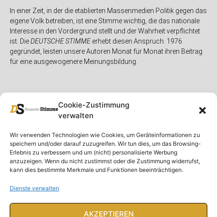
In einer Zeit, in der die etablierten Massenmedien Politik gegen das
eigene Volk betreiben, ist eine Stimme wichtig, die das nationale
Interesse in den Vordergrund stellt und der Wahrheit verpflichtet
ist. Die
DEUTSCHE STIMME
erhebt diesen Anspruch. 1976
gegründet, leisten unsere Autoren Monat für Monat ihren Beitrag
für eine ausgewogenere Meinungsbildung.
Cookie-Zustimmung
verwalten
Unser Magazin
Rubriken
Rechtliches
Wir verwenden Technologien wie Cookies, um Geräteinformationen zu
speichern und/oder darauf zuzugreifen. Wir tun dies, um das Browsing-
Spenden
Deutschland
Rechtliche Hinweise
Erlebnis zu verbessern und um (nicht) personalisierte Werbung
anzuzeigen. Wenn du nicht zustimmst oder die Zustimmung widerrufst,
Ausgaben
Ausland
Impressum
kann dies bestimmte Merkmale und Funktionen beeinträchtigen.
DS-TV
Gespräch
Datenschutzerklärung
Abonnieren
Opposition
Dienste verwalten
Rundbrief
Panorama
Über uns
Feuilleton
AKZEPTIEREN