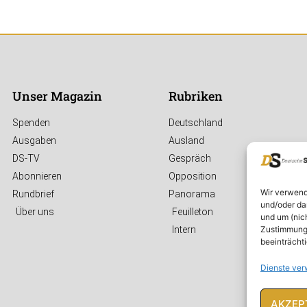
Unser Magazin
Rubriken
Spenden
Deutschland
Ausgaben
Ausland
DS-TV
Gespräch
Abonnieren
Opposition
Wir verwend
Rundbrief
Panorama
und/oder da
Über uns
Feuilleton
und um (nic
Zustimmung 
Intern
beeinträcht
Dienste ver
AKZEP