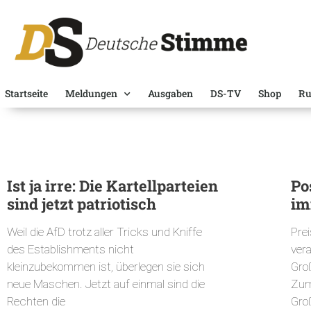
Startseite
Meldungen
Ausgaben
DS-TV
Shop
Ru
Ist ja irre: Die Kartellparteien
Po
sind jetzt patriotisch
im
Weil die AfD trotz aller Tricks und Kniffe
Pre
des Establishments nicht
vera
kleinzubekommen ist, überlegen sie sich
Groß
neue Maschen. Jetzt auf einmal sind die
Zum
Rechten die
Gro