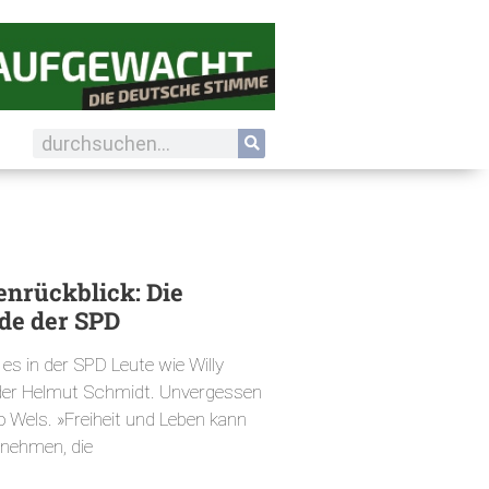
nrückblick: Die
de der SPD
 es in der SPD Leute wie Willy
der Helmut Schmidt. Unvergessen
 Wels. »Freiheit und Leben kann
nehmen, die