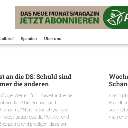
ndbrief
Spenden
Über uns
st an die DS: Schuld sind
Woche
mer die anderen
Schan
isfrage: Wer ist für Umweltprobleme
Einst gab
ntwortlich? Die Politiker und
Brandt o
konzerne? Nein, natürlich „wir alle“.
auch Otto
indest sagen das die Politiker und
man uns 
ßkonzerne und predigen, dass wir