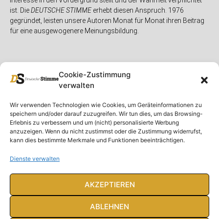
ist. Die
DEUTSCHE STIMME
erhebt diesen Anspruch. 1976
gegründet, leisten unsere Autoren Monat für Monat ihren Beitrag
für eine ausgewogenere Meinungsbildung.
Cookie-Zustimmung
verwalten
Unser Magazin
Rubriken
Rechtliches
Wir verwenden Technologien wie Cookies, um Geräteinformationen zu
speichern und/oder darauf zuzugreifen. Wir tun dies, um das Browsing-
Spenden
Deutschland
Rechtliche Hinweise
Erlebnis zu verbessern und um (nicht) personalisierte Werbung
anzuzeigen. Wenn du nicht zustimmst oder die Zustimmung widerrufst,
Ausgaben
Ausland
Impressum
kann dies bestimmte Merkmale und Funktionen beeinträchtigen.
DS-TV
Gespräch
Datenschutzerklärung
Abonnieren
Opposition
Dienste verwalten
Rundbrief
Panorama
Über uns
Feuilleton
AKZEPTIEREN
Intern
ABLEHNEN