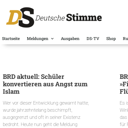
Startseite
Meldungen
Ausgaben
DS-TV
Shop
Ru
BRD aktuell: Schüler
BR
konvertieren aus Angst zum
»F
Islam
Fl
Wer vor dieser Entwicklung gewarnt hatte,
Es 
wurde jahrzehntelang beschimpft,
Wink
ausgegrenzt und oft in seiner Existenz
das
bedroht. Heute nun geht die Meldung
für 