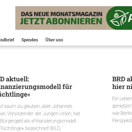
ndbrief
Spenden
Über uns
D aktuell:
BRD ak
inanzierungsmodell für
hier n
üchtlinge«
Ein Leben
genießen
ist kaum zu glauben, aber Johannes
wie Berli
el, Vorsitzender der Jungen Union, hat
Perspekt
 Bürgergeld als »Finanzierungsmodell
Flüchtlinge« bezeichnet! BILD,