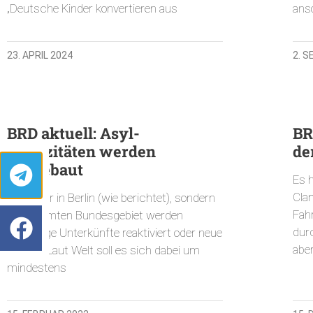
„Deutsche Kinder konvertieren aus
ans
23. APRIL 2024
2. 
BRD aktuell: Asyl-
BR
Kapazitäten werden
de
ausgebaut
Es 
Cla
Nicht nur in Berlin (wie berichtet), sondern
Fah
im gesamten Bundesgebiet werden
dur
ehemalige Unterkünfte reaktiviert oder neue
aber
gebaut. Laut Welt soll es sich dabei um
mindestens