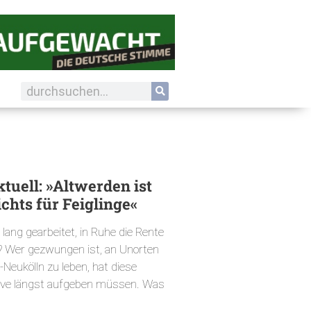
tuell: »Altwerden ist
ichts für Feiglinge«
 lang gearbeitet, in Ruhe die Rente
? Wer gezwungen ist, an Unorten
n-Neukölln zu leben, hat diese
ive längst aufgeben müssen. Was