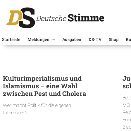
Startseite
Meldungen
Ausgaben
DS-TV
Shop
Ru
Kulturimperialismus und
Ju
Islamismus – eine Wahl
sc
zwischen Pest und Cholera
Bei
Mün
Wer macht Politik für die eigenen
Rei
Interessen?
Frie
Bla