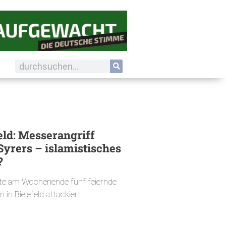
eld: Messerangriff
Syrers – islamistisches
?
tte am Wochenende fünf feiernde
in Bielefeld attackiert