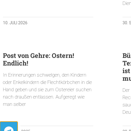
Die
10. JULI 2026
30.
Post von Gehre: Ostern!
Bü
Endlich!
Te
is
In Erinnerungen schwelgen, den Kindern
mu
oder Enkelkindern die Flechtkörbchen in die
Hand geben und sie zum Ostereier suchen
Der
nach draußen entlassen. Aufgeregt wie
Rech
man selber
sau
Deu