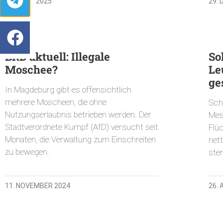
18. APRIL 2025
29.
BRD aktuell: Illegale
So
Moschee?
Le
ge
In Magdeburg gibt es offensichtlich
mehrere Moscheen, die ohne
Sch
Nutzungserlaubnis betrieben werden. Der
Mes
Stadtverordnete Kumpf (AfD) versucht seit
Flüc
Monaten, die Verwaltung zum Einschreiten
net
zu bewegen.
ste
11. NOVEMBER 2024
26.