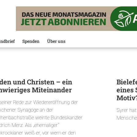
ndbrief
Spenden
Über uns
den und Christen – ein
Bielef
hwieriges Miteinander
eines 
Motiv
 seiner Rede zur Wiedereröffnung der
chener Synagoge an der
Syrer ha
chenbachstraße weinte Bundeskanzler
Menschen 
drich Merz. Als „ehemaliger“
ckrockianer weiß er, vor wem er den