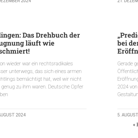
 DEZEMBER 2024
21. DEZE
lingen: Das Drehbuch der
„Pred
ugnung läuft wie
bei de
schmiert!
Eröff
on wieder war ein rechtsradikales
Gerade ge
ser unterwegs, das sich eines armen
Öffentlic
htlings bemächtigt hat, weil wir nicht
Eröffnun
t genug zu ihm waren. Deutsche Opfer
2024 von 
rben
Gestaltu
 AUGUST 2024
5. AUGUST
« 