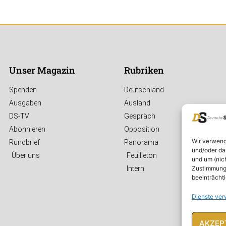
Unser Magazin
Rubriken
Spenden
Deutschland
Ausgaben
Ausland
DS-TV
Gespräch
Abonnieren
Opposition
Wir verwend
Rundbrief
Panorama
und/oder da
Über uns
Feuilleton
und um (nic
Zustimmung 
Intern
beeinträcht
Dienste ver
AKZEP