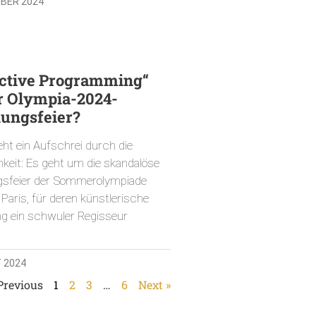
MBER 2024
ictive Programming“
r Olympia-2024-
nungsfeier?
ht ein Aufschrei durch die
hkeit: Es geht um die skandalöse
gsfeier der Sommerolympiade
Paris, für deren künstlerische
ng ein schwuler Regisseur
 2024
Previous
1
2
3
…
6
Next »