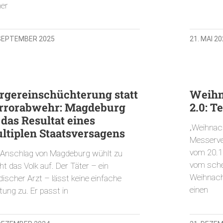
ner
 SEPTEMBER 2025
21. MAI 2
rgereinschüchterung statt
Weihn
rrorabwehr: Magdeburg
2.0: T
t das Resultat eines
„Weihnach
ltiplen Staatsversagens
Messerver
vom 20.11
 Anschlag von Magdeburg wühlt zu
vom sche
t das Volk auf. Der Täter – ein
Weihnach
discher Arzt – lässt keine einfache
einen
tung zu. Er passt in