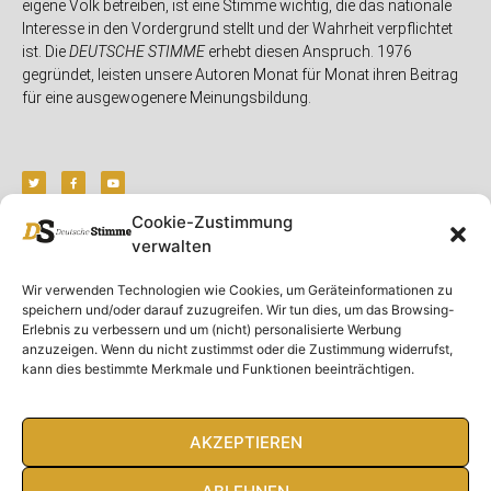
eigene Volk betreiben, ist eine Stimme wichtig, die das nationale
Interesse in den Vordergrund stellt und der Wahrheit verpflichtet
ist. Die
DEUTSCHE STIMME
erhebt diesen Anspruch. 1976
gegründet, leisten unsere Autoren Monat für Monat ihren Beitrag
für eine ausgewogenere Meinungsbildung.
Cookie-Zustimmung
verwalten
Unser Magazin
Rubriken
Rechtliches
Wir verwenden Technologien wie Cookies, um Geräteinformationen zu
Spenden
Deutschland
Rechtliche Hinweise
speichern und/oder darauf zuzugreifen. Wir tun dies, um das Browsing-
Ausgaben
Ausland
Impressum
Erlebnis zu verbessern und um (nicht) personalisierte Werbung
anzuzeigen. Wenn du nicht zustimmst oder die Zustimmung widerrufst,
DS-TV
Gespräch
Datenschutzerklärung
kann dies bestimmte Merkmale und Funktionen beeinträchtigen.
Abonnieren
Opposition
Rundbrief
Panorama
Über uns
Feuilleton
AKZEPTIEREN
Intern