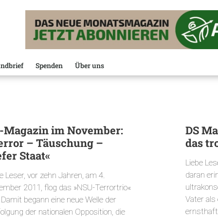
ndbrief
Spenden
Über uns
-Magazin im November:
DS Mai
error – Täuschung –
das tr
efer Staat«
Liebe Les
daran eri
e Leser, vor zehn Jahren, am 4.
ultrakons
ember 2011, flog das »NSU-Terrortrio«
Vater als
. Damit begann eine neue Welle der
ernsthaft
olgung der nationalen Opposition, die