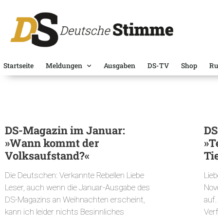
Startseite
Meldungen
Ausgaben
DS-TV
Shop
Ru
DS-Magazin im Januar:
DS
»Wann kommt der
»T
Volksaufstand?«
Ti
Die Deutschen: Verkannte Rebellen Liebe
Lieb
Leser, auch wenn die Januar-Ausgabe des
Nov
DS-Magazins an Weihnachten erscheint,
auf
kann ich leider nichts Besinnliches
Verf