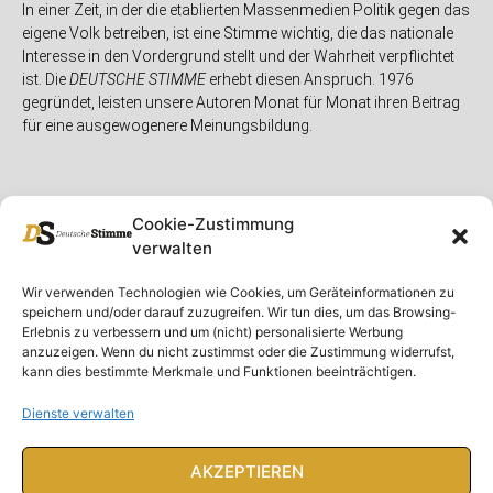
In einer Zeit, in der die etablierten Massenmedien Politik gegen das
eigene Volk betreiben, ist eine Stimme wichtig, die das nationale
Interesse in den Vordergrund stellt und der Wahrheit verpflichtet
ist. Die
DEUTSCHE STIMME
erhebt diesen Anspruch. 1976
gegründet, leisten unsere Autoren Monat für Monat ihren Beitrag
für eine ausgewogenere Meinungsbildung.
Cookie-Zustimmung
verwalten
Unser Magazin
Rubriken
Rechtliches
Wir verwenden Technologien wie Cookies, um Geräteinformationen zu
speichern und/oder darauf zuzugreifen. Wir tun dies, um das Browsing-
Spenden
Deutschland
Rechtliche Hinweise
Erlebnis zu verbessern und um (nicht) personalisierte Werbung
anzuzeigen. Wenn du nicht zustimmst oder die Zustimmung widerrufst,
Ausgaben
Ausland
Impressum
kann dies bestimmte Merkmale und Funktionen beeinträchtigen.
DS-TV
Gespräch
Datenschutzerklärung
Abonnieren
Opposition
Dienste verwalten
Rundbrief
Panorama
Über uns
Feuilleton
AKZEPTIEREN
Intern