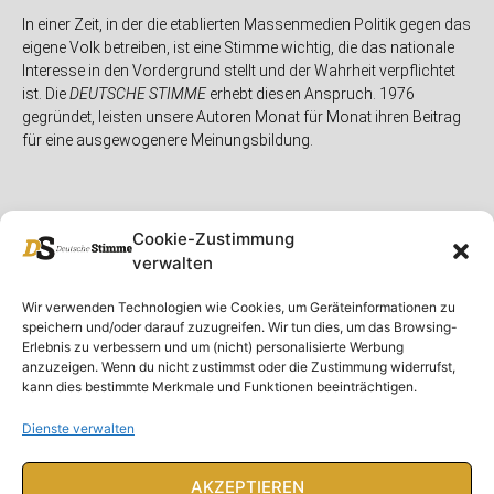
In einer Zeit, in der die etablierten Massenmedien Politik gegen das
eigene Volk betreiben, ist eine Stimme wichtig, die das nationale
Interesse in den Vordergrund stellt und der Wahrheit verpflichtet
ist. Die
DEUTSCHE STIMME
erhebt diesen Anspruch. 1976
gegründet, leisten unsere Autoren Monat für Monat ihren Beitrag
für eine ausgewogenere Meinungsbildung.
Cookie-Zustimmung
verwalten
Unser Magazin
Rubriken
Rechtliches
Wir verwenden Technologien wie Cookies, um Geräteinformationen zu
speichern und/oder darauf zuzugreifen. Wir tun dies, um das Browsing-
Spenden
Deutschland
Rechtliche Hinweise
Erlebnis zu verbessern und um (nicht) personalisierte Werbung
anzuzeigen. Wenn du nicht zustimmst oder die Zustimmung widerrufst,
Ausgaben
Ausland
Impressum
kann dies bestimmte Merkmale und Funktionen beeinträchtigen.
DS-TV
Gespräch
Datenschutzerklärung
Abonnieren
Opposition
Dienste verwalten
Rundbrief
Panorama
Über uns
Feuilleton
AKZEPTIEREN