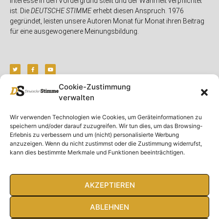
Interesse in den Vordergrund stellt und der Wahrheit verpflichtet
ist. Die
DEUTSCHE STIMME
erhebt diesen Anspruch. 1976
gegründet, leisten unsere Autoren Monat für Monat ihren Beitrag
für eine ausgewogenere Meinungsbildung.
Cookie-Zustimmung
verwalten
Unser Magazin
Rubriken
Rechtliches
Wir verwenden Technologien wie Cookies, um Geräteinformationen zu
Spenden
Deutschland
Rechtliche Hinweise
speichern und/oder darauf zuzugreifen. Wir tun dies, um das Browsing-
Ausgaben
Ausland
Impressum
Erlebnis zu verbessern und um (nicht) personalisierte Werbung
anzuzeigen. Wenn du nicht zustimmst oder die Zustimmung widerrufst,
DS-TV
Gespräch
Datenschutzerklärung
kann dies bestimmte Merkmale und Funktionen beeinträchtigen.
Abonnieren
Opposition
Rundbrief
Panorama
Über uns
Feuilleton
AKZEPTIEREN
Intern
ABLEHNEN