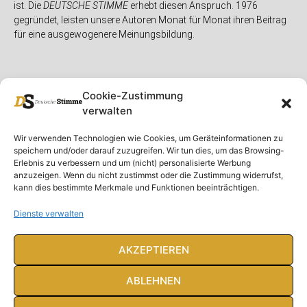
ist. Die
DEUTSCHE STIMME
erhebt diesen Anspruch. 1976
gegründet, leisten unsere Autoren Monat für Monat ihren Beitrag
für eine ausgewogenere Meinungsbildung.
Cookie-Zustimmung
verwalten
Unser Magazin
Rubriken
Rechtliches
Wir verwenden Technologien wie Cookies, um Geräteinformationen zu
speichern und/oder darauf zuzugreifen. Wir tun dies, um das Browsing-
Spenden
Deutschland
Rechtliche Hinweise
Erlebnis zu verbessern und um (nicht) personalisierte Werbung
anzuzeigen. Wenn du nicht zustimmst oder die Zustimmung widerrufst,
Ausgaben
Ausland
Impressum
kann dies bestimmte Merkmale und Funktionen beeinträchtigen.
DS-TV
Gespräch
Datenschutzerklärung
Abonnieren
Opposition
Dienste verwalten
Rundbrief
Panorama
Über uns
Feuilleton
AKZEPTIEREN
Intern
ABLEHNEN